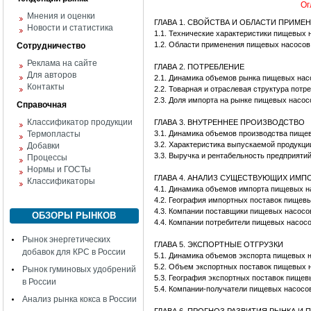
Ог
Мнения и оценки
ГЛАВА 1. СВОЙСТВА И ОБЛАСТИ ПРИМЕ
Новости и статистика
1.1. Технические характеристики пищевых 
1.2. Области применения пищевых насосов
Сотрудничество
Реклама на сайте
ГЛАВА 2. ПОТРЕБЛЕНИЕ
Для авторов
2.1. Динамика объемов рынка пищевых нас
Контакты
2.2. Товарная и отраслевая структура пот
2.3. Доля импорта на рынке пищевых насос
Справочная
Классификатор продукции
ГЛАВА 3. ВНУТРЕННЕЕ ПРОИЗВОДСТВО
Термопласты
3.1. Динамика объемов производства пище
3.2. Характеристика выпускаемой продукци
Добавки
3.3. Выручка и рентабельность предприят
Процессы
Нормы и ГОСТы
ГЛАВА 4. АНАЛИЗ СУЩЕСТВУЮЩИХ ИМ
Классификаторы
4.1. Динамика объемов импорта пищевых н
4.2. География импортных поставок пищев
4.3. Компании поставщики пищевых насосо
ОБЗОРЫ РЫНКОВ
4.4. Компании потребители пищевых насос
Рынок энергетических
ГЛАВА 5. ЭКСПОРТНЫЕ ОТГРУЗКИ
добавок для КРС в России
5.1. Динамика объемов экспорта пищевых 
5.2. Объем экспортных поставок пищевых 
Рынок гуминовых удобрений
5.3. География экспортных поставок пищев
в России
5.4. Компании-получатели пищевых насосо
Анализ рынка кокса в России