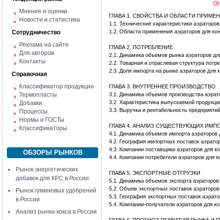
Ог
Мнения и оценки
ГЛАВА 1. СВОЙСТВА И ОБЛАСТИ ПРИМЕ
Новости и статистика
1.1. Технические характеристики аэраторо
1.2. Области применения аэраторов для к
Сотрудничество
Реклама на сайте
ГЛАВА 2. ПОТРЕБЛЕНИЕ
Для авторов
2.1. Динамика объемов рынка аэраторов д
Контакты
2.2. Товарная и отраслевая структура пот
2.3. Доля импорта на рынке аэраторов для
Справочная
Классификатор продукции
ГЛАВА 3. ВНУТРЕННЕЕ ПРОИЗВОДСТВО
Термопласты
3.1. Динамика объемов производства аэра
3.2. Характеристика выпускаемой продукци
Добавки
3.3. Выручка и рентабельность предприят
Процессы
Нормы и ГОСТы
ГЛАВА 4. АНАЛИЗ СУЩЕСТВУЮЩИХ ИМ
Классификаторы
4.1. Динамика объемов импорта аэраторов
4.2. География импортных поставок аэрат
4.3. Компании поставщики аэраторов для 
ОБЗОРЫ РЫНКОВ
4.4. Компании потребители аэраторов для
Рынок энергетических
ГЛАВА 5. ЭКСПОРТНЫЕ ОТГРУЗКИ
добавок для КРС в России
5.1. Динамика объемов экспорта аэраторо
5.2. Объем экспортных поставок аэраторо
Рынок гуминовых удобрений
5.3. География экспортных поставок аэрат
в России
5.4. Компании-получатели аэраторов для 
Анализ рынка кокса в России