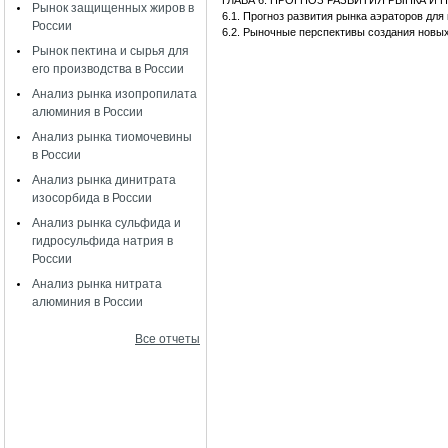
ГЛАВА 6. ПРОГНОЗ РАЗВИТИЯ РЫНКА 
Рынок защищенных жиров в
6.1. Прогноз развития рынка аэраторов дл
России
6.2. Рыночные перспективы создания новы
Рынок пектина и сырья для
его производства в России
Анализ рынка изопропилата
алюминия в России
Анализ рынка тиомочевины
в России
Анализ рынка динитрата
изосорбида в России
Анализ рынка сульфида и
гидросульфида натрия в
России
Анализ рынка нитрата
алюминия в России
Все отчеты