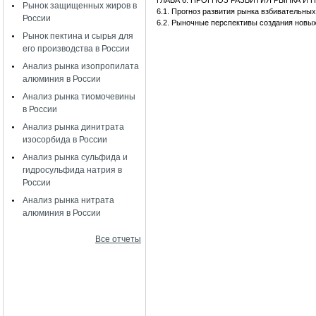
ГЛАВА 6. ПРОГНОЗ РАЗВИТИЯ РЫНКА 
Рынок защищенных жиров в
6.1. Прогноз развития рынка взбивательн
России
6.2. Рыночные перспективы создания новы
Рынок пектина и сырья для
его производства в России
Анализ рынка изопропилата
алюминия в России
Анализ рынка тиомочевины
в России
Анализ рынка динитрата
изосорбида в России
Анализ рынка сульфида и
гидросульфида натрия в
России
Анализ рынка нитрата
алюминия в России
Все отчеты