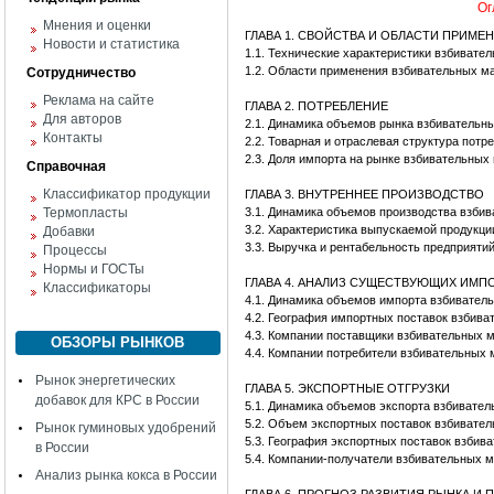
Ог
Мнения и оценки
ГЛАВА 1. СВОЙСТВА И ОБЛАСТИ ПРИМЕ
Новости и статистика
1.1. Технические характеристики взбиват
1.2. Области применения взбивательных 
Сотрудничество
Реклама на сайте
ГЛАВА 2. ПОТРЕБЛЕНИЕ
Для авторов
2.1. Динамика объемов рынка взбиватель
Контакты
2.2. Товарная и отраслевая структура по
2.3. Доля импорта на рынке взбивательны
Справочная
Классификатор продукции
ГЛАВА 3. ВНУТРЕННЕЕ ПРОИЗВОДСТВО
Термопласты
3.1. Динамика объемов производства взби
3.2. Характеристика выпускаемой продукци
Добавки
3.3. Выручка и рентабельность предприят
Процессы
Нормы и ГОСТы
ГЛАВА 4. АНАЛИЗ СУЩЕСТВУЮЩИХ ИМ
Классификаторы
4.1. Динамика объемов импорта взбивате
4.2. География импортных поставок взбив
4.3. Компании поставщики взбивательных 
ОБЗОРЫ РЫНКОВ
4.4. Компании потребители взбивательных
Рынок энергетических
ГЛАВА 5. ЭКСПОРТНЫЕ ОТГРУЗКИ
добавок для КРС в России
5.1. Динамика объемов экспорта взбивате
5.2. Объем экспортных поставок взбивате
Рынок гуминовых удобрений
5.3. География экспортных поставок взби
в России
5.4. Компании-получатели взбивательных 
Анализ рынка кокса в России