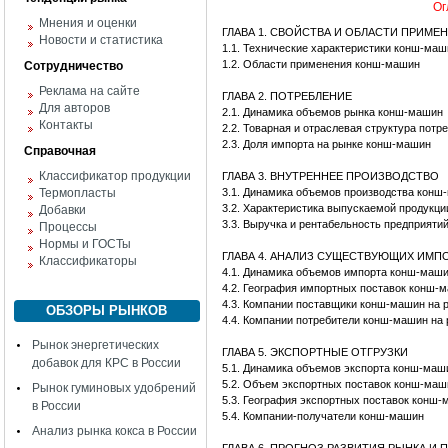
Ог
Мнения и оценки
ГЛАВА 1. СВОЙСТВА И ОБЛАСТИ ПРИМЕ
Новости и статистика
1.1. Технические характеристики конш-маш
1.2. Области применения конш-машин
Сотрудничество
Реклама на сайте
ГЛАВА 2. ПОТРЕБЛЕНИЕ
Для авторов
2.1. Динамика объемов рынка конш-машин
Контакты
2.2. Товарная и отраслевая структура пот
2.3. Доля импорта на рынке конш-машин
Справочная
Классификатор продукции
ГЛАВА 3. ВНУТРЕННЕЕ ПРОИЗВОДСТВО
Термопласты
3.1. Динамика объемов производства конш
3.2. Характеристика выпускаемой продукци
Добавки
3.3. Выручка и рентабельность предприят
Процессы
Нормы и ГОСТы
ГЛАВА 4. АНАЛИЗ СУЩЕСТВУЮЩИХ ИМ
Классификаторы
4.1. Динамика объемов импорта конш-маш
4.2. География импортных поставок конш-
4.3. Компании поставщики конш-машин на 
ОБЗОРЫ РЫНКОВ
4.4. Компании потребители конш-машин на
Рынок энергетических
ГЛАВА 5. ЭКСПОРТНЫЕ ОТГРУЗКИ
добавок для КРС в России
5.1. Динамика объемов экспорта конш-маш
5.2. Объем экспортных поставок конш-маш
Рынок гуминовых удобрений
5.3. География экспортных поставок конш
в России
5.4. Компании-получатели конш-машин
Анализ рынка кокса в России