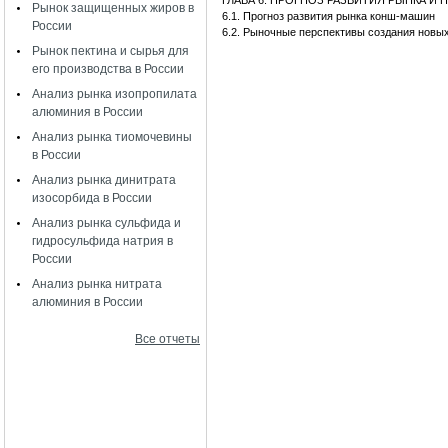
ГЛАВА 6. ПРОГНОЗ РАЗВИТИЯ РЫНКА 
Рынок защищенных жиров в
6.1. Прогноз развития рынка конш-машин
России
6.2. Рыночные перспективы создания новы
Рынок пектина и сырья для
его производства в России
Анализ рынка изопропилата
алюминия в России
Анализ рынка тиомочевины
в России
Анализ рынка динитрата
изосорбида в России
Анализ рынка сульфида и
гидросульфида натрия в
России
Анализ рынка нитрата
алюминия в России
Все отчеты