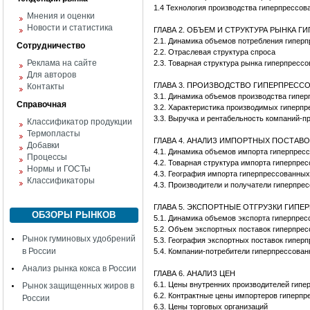
1.4 Технология производства гиперпрессов
Мнения и оценки
Новости и статистика
ГЛАВА 2. ОБЪЕМ И СТРУКТУРА РЫНКА 
2.1. Динамика объемов потребления гипе
Сотрудничество
2.2. Отраслевая структура спроса
Реклама на сайте
2.3. Товарная структура рынка гиперпресс
Для авторов
ГЛАВА 3. ПРОИЗВОДСТВО ГИПЕРПРЕСС
Контакты
3.1. Динамика объемов производства гипе
Справочная
3.2. Характеристика производимых гиперп
3.3. Выручка и рентабельность компаний-п
Классификатор продукции
Термопласты
ГЛАВА 4. АНАЛИЗ ИМПОРТНЫХ ПОСТАВ
Добавки
4.1. Динамика объемов импорта гиперпрес
Процессы
4.2. Товарная структура импорта гиперпре
Нормы и ГОСТы
4.3. География импорта гиперпрессованны
Классификаторы
4.3. Производители и получатели гиперпре
ГЛАВА 5. ЭКСПОРТНЫЕ ОТГРУЗКИ ГИП
ОБЗОРЫ РЫНКОВ
5.1. Динамика объемов экспорта гиперпре
5.2. Объем экспортных поставок гиперпре
Рынок гуминовых удобрений
5.3. География экспортных поставок гипер
в России
5.4. Компании-потребители гиперпрессован
Анализ рынка кокса в России
ГЛАВА 6. АНАЛИЗ ЦЕН
6.1. Цены внутренних производителей гип
Рынок защищенных жиров в
6.2. Контрактные цены импортеров гиперп
России
6.3. Цены торговых организаций