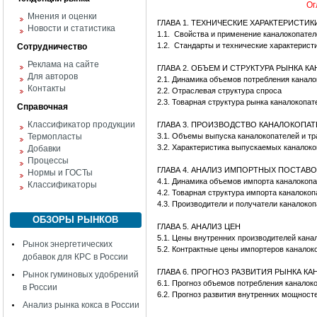
Ог
Мнения и оценки
ГЛАВА 1. ТЕХНИЧЕСКИЕ ХАРАКТЕРИСТИ
Новости и статистика
1.1.
Свойства и применение каналокопател
1.2.
Стандарты и технические характерист
Сотрудничество
Реклама на сайте
ГЛАВА 2. ОБЪЕМ И СТРУКТУРА РЫНКА 
Для авторов
2.1. Динамика объемов потребления канал
Контакты
2.2. Отраслевая структура спроса
2.3. Товарная структура рынка каналокопа
Справочная
Классификатор продукции
ГЛАВА 3. ПРОИЗВОДСТВО КАНАЛОКОПА
Термопласты
3.1. Объемы выпуска каналокопателей и т
3.2. Характеристика выпускаемых каналок
Добавки
Процессы
ГЛАВА 4. АНАЛИЗ ИМПОРТНЫХ ПОСТАВ
Нормы и ГОСТы
4.1. Динамика объемов импорта каналокоп
Классификаторы
4.2. Товарная структура импорта каналоко
4.3. Производители и получатели каналоко
ОБЗОРЫ РЫНКОВ
ГЛАВА 5. АНАЛИЗ ЦЕН
5.1. Цены внутренних производителей кана
Рынок энергетических
5.2. Контрактные цены импортеров каналок
добавок для КРС в России
ГЛАВА 6. ПРОГНОЗ РАЗВИТИЯ РЫНКА К
Рынок гуминовых удобрений
6.1. Прогноз объемов потребления канало
в России
6.2. Прогноз развития внутренних мощност
Анализ рынка кокса в России