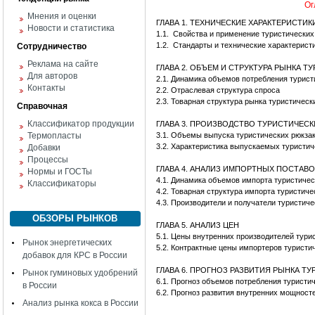
Ог
Мнения и оценки
ГЛАВА 1. ТЕХНИЧЕСКИЕ ХАРАКТЕРИСТИ
Новости и статистика
1.1.
Свойства и применение туристических
1.2.
Стандарты и технические характерист
Сотрудничество
Реклама на сайте
ГЛАВА 2. ОБЪЕМ И СТРУКТУРА РЫНКА 
Для авторов
2.1. Динамика объемов потребления турист
Контакты
2.2. Отраслевая структура спроса
2.3. Товарная структура рынка туристическ
Справочная
Классификатор продукции
ГЛАВА 3. ПРОИЗВОДСТВО ТУРИСТИЧЕС
Термопласты
3.1. Объемы выпуска туристических рюкза
3.2. Характеристика выпускаемых туристич
Добавки
Процессы
ГЛАВА 4. АНАЛИЗ ИМПОРТНЫХ ПОСТАВ
Нормы и ГОСТы
4.1. Динамика объемов импорта туристичес
Классификаторы
4.2. Товарная структура импорта туристиче
4.3. Производители и получатели туристич
ОБЗОРЫ РЫНКОВ
ГЛАВА 5. АНАЛИЗ ЦЕН
5.1. Цены внутренних производителей тури
Рынок энергетических
5.2. Контрактные цены импортеров туристи
добавок для КРС в России
ГЛАВА 6. ПРОГНОЗ РАЗВИТИЯ РЫНКА Т
Рынок гуминовых удобрений
6.1. Прогноз объемов потребления туристи
в России
6.2. Прогноз развития внутренних мощност
Анализ рынка кокса в России