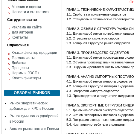
Ог
Мнения и оценки
ГЛАВА 1. ТЕХНИЧЕСКИЕ ХАРАКТЕРИСТИ
Новости и статистика
1.1. Свойства и применение сидератов
1.2. Стандарты и технические характеристи
Сотрудничество
Реклама на сайте
ГЛАВА 2. ОБЪЕМ И СТРУКТУРА РЫНКА С
Для авторов
2.1. Динамика объемов потребления сидер
Контакты
2.2. Отраслевая структура спроса
2.3. Товарная структура рынка сидератов
Справочная
Классификатор продукции
ГЛАВА 3. ПРОИЗВОДСТВО СИДЕРАТОВ
Термопласты
3.1. Динамика объемов производства сидер
3.2. Объемы производства и установленны
Добавки
3.3. Выручка и рентабельность компаний-п
Процессы
Нормы и ГОСТы
ГЛАВА 4. АНАЛИЗ ИМПОРТНЫХ ПОСТАВ
Классификаторы
4.1. Динамика объемов импорта сидератов
4.2. Товарная структура импорта сидерато
4.3. География импорта сидератов
ОБЗОРЫ РЫНКОВ
4.3. Производители и получатели сидератов
Рынок энергетических
ГЛАВА 5. ЭКСПОРТНЫЕ ОТГРУЗКИ СИДЕ
добавок для КРС в России
5.1. Динамика объемов экспорта сидератов
5.2. Объем экспортных поставок сидератов
Рынок гуминовых удобрений
5.3. География экспортных поставок сидер
в России
5.4. Компании-потребители сидератов
Анализ рынка кокса в России