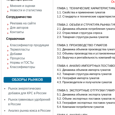
Ог
Мнения и оценки
ГЛАВА 1. ТЕХНИЧЕСКИЕ ХАРАКТЕРИСТИ
Новости и статистика
1.1. Свойства и применение гуматов
1.2. Стандарты и технические характеристи
Сотрудничество
Реклама на сайте
ГЛАВА 2. ОБЪЕМ И СТРУКТУРА РЫНКА Г
Для авторов
2.1. Динамика объемов потребления гумат
Контакты
2.2. Отраслевая структура спроса
2.3. Товарная структура рынка гуматов
Справочная
Классификатор продукции
ГЛАВА 3. ПРОИЗВОДСТВО ГУМАТОВ
Термопласты
3.1. Динамика объемов производства гумат
3.2. Объемы производства и установленны
Добавки
3.3. Выручка и рентабельность компаний-п
Процессы
Нормы и ГОСТы
ГЛАВА 4. АНАЛИЗ ИМПОРТНЫХ ПОСТАВ
Классификаторы
4.1. Динамика объемов импорта гуматов
4.2. Товарная структура импорта гуматов
4.3. География импорта гуматов
ОБЗОРЫ РЫНКОВ
4.3. Производители и получатели гуматов
Рынок энергетических
ГЛАВА 5. ЭКСПОРТНЫЕ ОТГРУЗКИ ГУМА
добавок для КРС в России
5.1. Динамика объемов экспорта гуматов
5.2. Объем экспортных поставок гуматов п
Рынок гуминовых удобрений
5.3. География экспортных поставок гумато
в России
5.4. Компании-потребители гуматов
Анализ рынка кокса в России