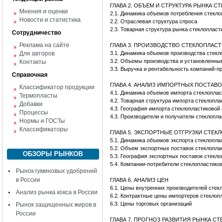
ГЛАВА 2. ОБЪЕМ И СТРУКТУРА РЫНКА 
Мнения и оценки
2.1. Динамика объемов потребления стек
Новости и статистика
2.2. Отраслевая структура спроса
2.3. Товарная структура рынка стеклоплас
Сотрудничество
Реклама на сайте
ГЛАВА 3. ПРОИЗВОДСТВО СТЕКЛОПЛАС
Для авторов
3.1. Динамика объемов производства стек
3.2. Объемы производства и установленны
Контакты
3.3. Выручка и рентабельность компаний-п
Справочная
ГЛАВА 4. АНАЛИЗ ИМПОРТНЫХ ПОСТАВ
Классификатор продукции
4.1. Динамика объемов импорта стеклопла
Термопласты
4.2. Товарная структура импорта стеклопл
Добавки
4.3. География импорта стеклопластиково
Процессы
4.3. Производители и получатели стеклопл
Нормы и ГОСТы
Классификаторы
ГЛАВА 5. ЭКСПОРТНЫЕ ОТГРУЗКИ СТЕ
5.1. Динамика объемов экспорта стеклопл
5.2. Объем экспортных поставок стеклопл
ОБЗОРЫ РЫНКОВ
5.3. География экспортных поставок стекл
5.4. Компании-потребители стеклопластик
Рынок гуминовых удобрений
в России
ГЛАВА 6. АНАЛИЗ ЦЕН
6.1. Цены внутренних производителей сте
Анализ рынка кокса в России
6.2. Контрактные цены импортеров стекло
6.3. Цены торговых организаций
Рынок защищенных жиров в
России
ГЛАВА 7. ПРОГНОЗ РАЗВИТИЯ РЫНКА 