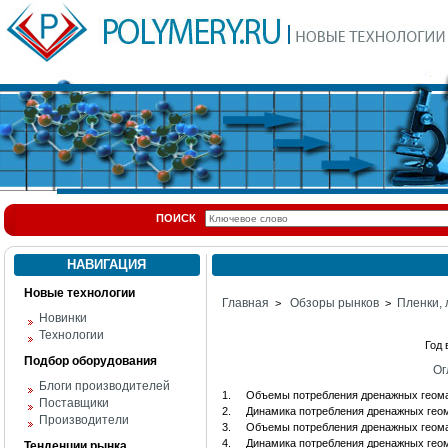
ПОИСК
НАВИГАЦИЯ
Новые технологии
Главная
Обзоры рынков
Пленки,
>
>
Новинки
Технологии
Год
Подбор оборудования
Ог
Блоги производителей
1.
Объемы потребления дренажных геом
Поставщики
2.
Динамика потребления дренажных гео
Производители
3.
Объемы потребления дренажных геома
4.
Динамика потребления дренажных гео
Тенденции рынка