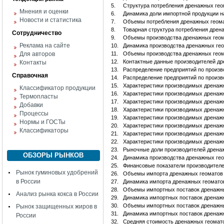
5.
Структура потребления дренажных гео
Мнения и оценки
6.
Динамика доли импортной продукции н
Новости и статистика
7.
Объемы потребления дренажных геома
8.
Товарная структура потребления дрен
Сотрудничество
9.
Объемы производства дренажных геом
Реклама на сайте
10.
Динамика производства дренажных ге
Для авторов
11.
Объемы производства дренажных геом
12.
Контактные данные производителей д
Контакты
13.
Распределение предприятий по произ
Справочная
14.
Распределение предприятий по произ
15.
Характеристики производимых дренаж
Классификатор продукции
16.
Характеристики производимых дренаж
Термопласты
17.
Характеристики производимых дренаж
Добавки
18.
Характеристики производимых дрена
Процессы
19.
Характеристики производимых дренаж
Нормы и ГОСТы
20.
Характеристики производимых дренаж
Классификаторы
21.
Характеристики производимых дренаж
22.
Характеристики производимых дренаж
23.
Рыночные доли производителей дрена
ОБЗОРЫ РЫНКОВ
24.
Динамика производства дренажных гео
25.
Финансовые показатели производителе
Рынок гуминовых удобрений
26.
Объемы импорта дренажных геоматов
в России
27.
Динамика импорта дренажных геомато
28.
Объемы импортных поставок дренажны
Анализ рынка кокса в России
29.
Динамика импортных поставок дренаж
30.
Объемы импортных поставок дренажны
Рынок защищенных жиров в
31.
Динамика импортных поставок дренажн
России
32.
Средняя стоимость дренажных геомат