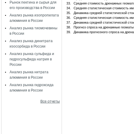
Рынок пектина и сырья для
33.
Средняя стоимость дренажных геомато
его производства в России
34.
Средняя статистическая стоимость и
35.
Динамика средней статистической ст
Анализ рынка изопропилата
36.
Средняя статистическая стоимость и
алюминия в России
37.
Динамика средней статистической сто
38.
Прогноз спроса на дренажные геоматы 
Анализ рынка тиомочевины
39.
Динамика прогнозного спроса на дрена
в России
Анализ рынка динитрата
изосорбида в России
Анализ рынка сульфида и
гидросульфида натрия в
России
Анализ рынка нитрата
алюминия в России
Анализ рынка гидроксида
алюминия в России
Все отчеты