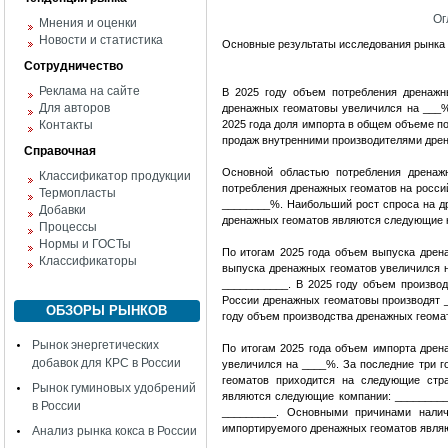
Ог
Мнения и оценки
Новости и статистика
Основные результаты исследования рынка
Сотрудничество
Реклама на сайте
В 2025 году объем потребления дренажн
Для авторов
дренажных геоматовы увеличился на ___%
Контакты
2025 года доля импорта в общем объеме п
продаж внутренними производителями дре
Справочная
Основной областью потребления дренаж
Классификатор продукции
потребления дренажных геоматов на росси
Термопласты
________%. Наибольший рост спроса на д
Добавки
дренажных геоматов являются следующие 
Процессы
Нормы и ГОСТы
По итогам 2025 года объем выпуска дрен
Классификаторы
выпуска дренажных геоматов увеличился н
___________. В 2025 году объем произво
России дренажных геоматовы производят 
ОБЗОРЫ РЫНКОВ
году объем производства дренажных геома
Рынок энергетических
По итогам 2025 года объем импорта дрен
добавок для КРС в России
увеличился на ____%. За последние три 
геоматов приходится на следующие стр
Рынок гуминовых удобрений
являются следующие компании: _________
в России
_________. Основными причинами нали
импортируемого дренажных геоматов явля
Анализ рынка кокса в России