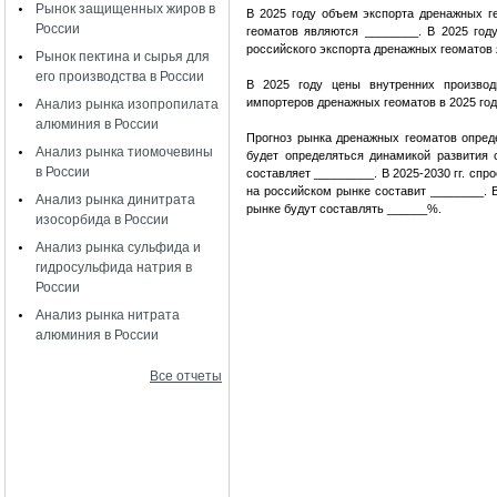
Рынок защищенных жиров в
В 2025 году объем экспорта дренажных г
России
геоматов являются ________. В 2025 го
российского экспорта дренажных геоматов
Рынок пектина и сырья для
его производства в России
В 2025 году цены внутренних производ
импортеров дренажных геоматов в 2025 г
Анализ рынка изопропилата
алюминия в России
Прогноз рынка дренажных геоматов опре
Анализ рынка тиомочевины
будет определяться динамикой развития
в России
составляет _________. В 2025-2030 гг. сп
на российском рынке составит ________. 
Анализ рынка динитрата
рынке будут составлять ______%.
изосорбида в России
Анализ рынка сульфида и
гидросульфида натрия в
России
Анализ рынка нитрата
алюминия в России
Все отчеты