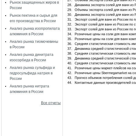
27.
Объемы экспорта солей для ванн из Р
Рынок защищенных жиров в
28.
Динамика экспорта солей для ванн из
России
29.
Объемы экспорта солей для ванн из Р
30.
Динамика экспорта солей для ванн из
Рынок пектина и сырья для
31.
Экспорт солей для ванн из России по 
его производства в России
32.
Экспорт солей для ванн из России по 
Анализ рынка изопропилата
33.
Экспорт солей для ванн из России по 
алюминия в России
34.
Розничные цены на соли для ванн комп
35.
Розничные цены на соли для ванн ком
Анализ рынка тиомочевины
36.
Средняя статистическая стоимость им
в России
37.
Динамика средней статистической сто
38.
Средняя статистическая стоимость им
Анализ рынка динитрата
39.
Динамика средней статистической сто
изосорбида в России
40.
Средняя статистическая стоимость им
Анализ рынка сульфида и
41.
Розничные цены маркет-плейсов на со
гидросульфида натрия в
42.
Розничные цены Sbermegamarket на со
43.
Прогноз объемов потребления солей дл
России
44.
Контактные данные производителей со
Анализ рынка нитрата
алюминия в России
Все отчеты