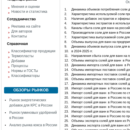
Ог
Мнения и оценки
1.
Динамика объемов потребления соли д
Новости и статистика
2.
Характеристика используемой соли пр
3.
Наличие добавок экстрактов и эфирны
Сотрудничество
4.
Характеристика экстрактов в использ
Реклама на сайте
5.
Каналы сбыта соли для ванн на росси
Для авторов
6.
Производители соли для ванн в России
Контакты
7.
Характеристика выпускаемой соли для
8.
Объемы выпуска для ванн на предприя
Справочная
9.
Динамика объемов выпуска соли для в
Классификатор продукции
10.
в 2024-2025 гг.
Термопласты
11.
Направления сбыта соли для ванн на 
12.
Объемы импорта солей для ванн в Ро
Добавки
13.
Динамика импорта солей для ванн в 
Процессы
14.
Объемы импортных поставок солей дл
Нормы и ГОСТы
15.
Динамика импортных поставок солей 
Классификаторы
16.
Объемы импортных поставок солей дл
17.
Динамика импортных поставок солей д
18.
Импорт солей для ванн в Россию по в
ОБЗОРЫ РЫНКОВ
19.
Импорт солей для ванн в Россию по с
20.
Импорт солей для ванн в Россию по п
Рынок энергетических
21.
Импорт солей для ванн в Россию по п
добавок для КРС в России
22.
Импорт солей для ванн в Россию по п
23.
Импорт солей для ванн в Россию по п
Рынок гуминовых удобрений
24.
Импорт солей для ванн в Россию по п
в России
25.
Объемы экспорта солей для ванн из Р
Анализ рынка кокса в России
26.
Динамика экспорта солей для ванн из 