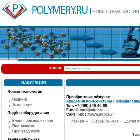
ПОИСК
НАВИГАЦИЯ
Новые технологии
Приобретение обзоров:
Новинки
Академия Конъюнктуры Промышленны
Технологии
Тел: +7(499) 246-40-98
E-mail:
mail@akpr.ru
Подбор оборудования
Сайт:
https://www.akpr.ru/
Блоги производителей
Главная
Обзоры рынков
Другая п
>
>
Поставщики
Производители
Год
Тенденции рынка