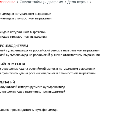
лавление
Список таблиц и диаграмм
Демо-версия
/
/
/
енамида в натуральном выражении
фенамида в стоимостном выражении
амида в натуральном выражении
амида в стоимостном выражении
-ПРОИЗВОДИТЕЛЕЙ
елей сульфенамида на российский рынок в натуральном выражении
елей сульфенамида на российский рынок в стоимостном выражении
ССИЙСКОМ РЫНКЕ
в сульфенамида на российский рынок в натуральном выражении
в сульфенамида на российский рынок в стоимостном выражении
КОМПАНИЙ
й-получателей импортируемого сульфенамида
 сульфенамида у различных производителей
паниям-производителям сульфенамида