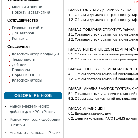
Ог
Мнения и оценки
ГЛАВА 1. ОБЪЕМ И ДИНАМИКА РЫНКА
Новости и статистика
1.1. Объем и динамика потребления сульф
1.2. Объем и динамика потребления суль
Сотрудничество
Реклама на сайте
ГЛАВА 2. ТОВАРНАЯ СТРУКТУРА РЫНКА
Для авторов
2.1. Товарная структура импорта сульфен
Контакты
2.2. Товарная структура импорта сульфен
Справочная
ГЛАВА 3. РЫНОЧНЫЕ ДОЛИ КОМПАНИЙ
Классификатор продукции
3.1. Объем поставок компаний-производит
Термопласты
3.2. Объем поставок компаний-производит
Добавки
ГЛАВА 4. ТОРГОВЫЕ КОМПАНИИ НА РО
Процессы
4.1. Объем поставок компаний-поставщико
Нормы и ГОСТы
4.2. Объем поставок компаний-поставщико
Классификаторы
ГЛАВА 5. АНАЛИЗ ЗАКУПОК ТОРГОВЫХ 
5.1. Товарная структура закупок компани
ОБЗОРЫ РЫНКОВ
5.2. Объем закупок компаний-поставщиков
Рынок энергетических
ГЛАВА 6. АНАЛИЗ ЦЕН
добавок для КРС в России
6.1. Динамика средних цен
6.2. Цены на условиях INCOTERMS по ком
Рынок гуминовых удобрений
в России
Анализ рынка кокса в России