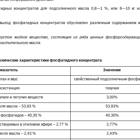
идных концентратов для подсолнечного масла 0,8—1 %, или 8—10 кг на
 выход фосфатидных концентратов обусловлен различным содержанием и
стое жидкое вещество, состоящее из ряда ценных фосфорсодержащи
о растительного масла.
хнические характеристики фосфатидного концентрата
оказатель
Значение
пах и вкус
свойственный подсолнечным фосф
нсистенция
текучая
влаги и летучих веществ
3,00%
ля масла – 53,93 %
53,93%
 фосфатидов – 40,30 %
40,30%
створимых в этиловом эфире – 2,77 %
2,77%
исло масла – 2,43 %
2,43%