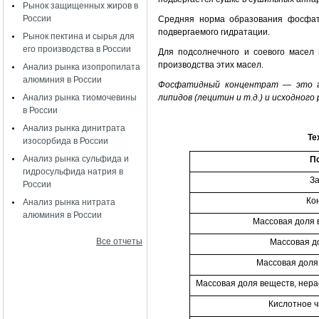
Рынок защищенных жиров в
России
Средняя норма образования фосфат
подвергаемого гидратации.
Рынок пектина и сырья для
его производства в России
Для подсолнечного и соевого масел
производства этих масел.
Анализ рынка изопропилата
алюминия в России
Фосфатидный концентрат — это гу
Анализ рынка тиомочевины
липидов (лецитин и т.д.) и исходног
в России
Анализ рынка динитрата
Те
изосорбида в России
Анализ рынка сульфида и
П
гидросульфида натрия в
За
России
Ко
Анализ рынка нитрата
алюминия в России
Массовая доля 
Все отчеты
Массовая до
Массовая доля
Массовая доля веществ, нера
Кислотное ч