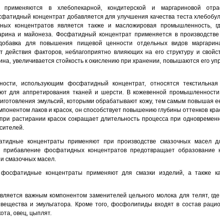
 применяются в хлебопекарной, кондитерской и маргариновой отр
фатидный концентрат добавляется для улучшения качества теста хлебобу
ных концентратов является также и масложировая промышленность, г
арина и майонеза. Фосфатидный концентрат применяется в производстве
 добавка для повышения пищевой ценности отдельных видов маргарина
 действия факторов, неблагоприятно влияющих на его структуру и свойс
на, увеличивается стойкость к окислению при хранении, повышаются его уп
сти, использующим фосфатидный концентрат, относятся текстильная
уют для аппретирования тканей и шерсти. В кожевенной промышленност
риготовления эмульсий, которыми обрабатывают кожу, тем самым повышая ее
онентом лаков и красок, он способствует повышению глубины оттенков крас
при растирании красок сокращает длительность процесса при одновреме
сителей.
идные концентраты применяют при производстве смазочных масел дл
й; прибавление фосфатидных концентратов предотвращает образование 
и смазочных масел.
 фосфатидные концентраты применяют для смазки изделий, а также ка
вляется важным компонентом заменителей цельного молока для телят, г
 вещества и эмульгатора. Кроме того, фосфолипиды входят в состав раци
ота, овец, цыплят.