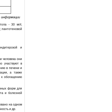
в информации
ола - 30 мг/г,
/г, пантотеновой
ондитерской и
и человека они
о участвуют в
нию в печени и
ации, а также
т к обогащению
нных форм для
ита и болезней
овано на одном
ность и др.