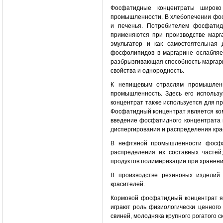
Фосфатидные концентраты широко
промышленности. В хлебопечении фос
и печенья. Потребителем фосфатид
применяются при производстве марг
эмульгатор и как самостоятельная
фосфолипидов в маргарине ослабляет
разбрызгивающая способность маргари
свойства и однородность.
К непищевым отраслям промышленно
промышленность. Здесь его использ
концентрат также используется для п
Фосфатидный концентрат является комп
введение фосфатидного концентрата 
диспергирования и распределения кра
В нефтяной промышленности фосфат
распределения их составных часте
продуктов полимеризации при хранени
В производстве резиновых изделий
красителей.
Кормовой фосфатидный концентрат я
играют роль физиологически ценного
свиней, молодняка крупного рогатого ск