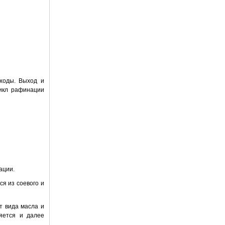
ходы. Выход и
цикл рафинации
ации.
я из соевого и
т вида масла и
яется и далее