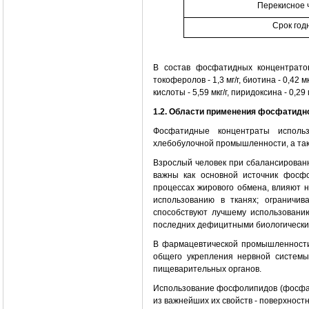
Перекисное 
Срок год
В состав фосфатидных концентратов 
токоферолов - 1,3 мг/г, биотина - 0,42 м
кислоты - 5,59 мкг/г, пиридоксина - 0,29 мк
1.2. Области применения фосфатидно
Фосфатидные концентраты исполь
хлебобулочной промышленности, а так
Взрослый человек при сбалансирован
важны как основной источник фосфо
процессах жирового обмена, влияют н
использованию в тканях; ограничи
способствуют лучшему использовани
последних дефицитными биологически
В фармацевтической промышленности
общего укрепления нервной системы
пищеварительных органов.
Использование фосфолипидов (фосфат
из важнейших их свойств - поверхност