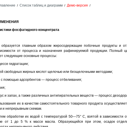
лавление
Список таблиц и диаграмм
Демо-версия
/
/
/
РИМЕНЕНИЯ
еристики фосфатидного концентрата
 образуется главным образом жиросодержащие побочные продукты и от
ависимости от процесса и назначения рафинируемой продукции. Полный 
ает следующие основные процессы:
ессе гидратации;
ей свободных жирных кислот щелочью или безщелочными методами;
а с помощью адсорбентов — процесс отбеливания;
ия;
ус и запах, а также различных антипирательных веществ — процесс дезодор
зования их в качестве самостоятельного товарного продукта осуществляетс
м и непрерывным схемам.
тем обработки их водой с температурой 50—75° С, взятой в зависимости о
ве от 1 до 5 % к массе масла. Образующийся при этом, осадок отдел
ратах непрерывного действия.