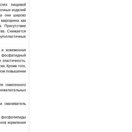
аслях пищевой
лочных изделий
де они широко
 маргарина как
. Присутствие
тва. Снижается
ругопластичные
 и кожевенная
и фосфатидный
 эластичность.
ки. Кроме того,
нном повышении
я гомогенного
нежелательных
к смачиватель
де фосфолипиды
онов кормления