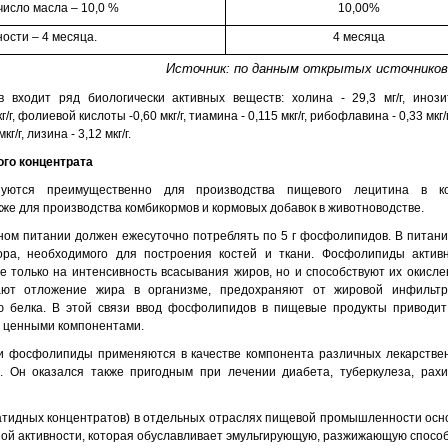
число масла – 10,0 %
10,00%
ности – 4 месяца.
4 месяца
Источник: по данным открытых источнико
входит ряд биологически активных веществ: холина - 29,3 мг/г, инозит
кг/г, фолиевой кислоты -0,60 мкг/г, тиамина - 0,115 мкг/г, рибофлавина - 0,33 мкг
г/г, лизина - 3,12 мкг/г.
го концентрата
зуются преимущественно для производства пищевого лецитина в к
же для производства комбикормов и кормовых добавок в животноводстве.
ном питании должен ежесуточно потреблять по 5 г фосфолипидов. В питани
ра, необходимого для построения костей и ткани. Фосфолипиды активн
е только на интенсивность всасывания жиров, но и способствуют их окисле
вают отложение жира в организме, предохраняют от жировой инфильтр
ю белка. В этой связи ввод фосфолипидов в пищевые продукты приводи
 ценными компонентами.
 фосфолипиды применяются в качестве компонента различных лекарстве
. Он оказался также пригодным при лечении диабета, туберкулеза, рах
идных концентратов) в отдельных отраслях пищевой промышленности осн
ной активности, которая обуславливает эмульгирующую, разжижающую способ