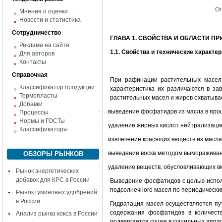
Ог
Мнения и оценки
Новости и статистика
Сотрудничество
ГЛАВА 1. СВОЙСТВА И ОБЛАСТИ П
Реклама на сайте
1.1. Свойства и технические характ
Для авторов
Контакты
Справочная
При рафинации растительных масел
Классификатор продукции
характеристика их различаются в з
Термопласты
растительных масел и жиров охватыв
Добавки
·
выведение фосфатидов из масла в проц
Процессы
Нормы и ГОСТы
·
удаление жирных кислот нейтрализаци
Классификаторы
·
извлечение красящих веществ из масл
·
выведение воска методом вымораживан
ОБЗОРЫ РЫНКОВ
·
удаление веществ, обусловливающих вк
Рынок энергетических
добавок для КРС в России
Выведение фосфатидов с целью исполь
подсолнечного масел по периодически
Рынок гуминовых удобрений
в России
Гидратация масел осуществляется пу
содержания фосфатидов в количест
Анализ рынка кокса в России
подвергается сушке в сушильных аппа