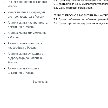
6.1. Цены внутренних производителей тра
Рынок защищенных жиров в
6.2. Контрактные цены импортеров травян
России
6.3. Цены торговых организаций
Рынок пектина и сырья для
ГЛАВА 7. ПРОГНОЗ РАЗВИТИЯ РЫНКА Т
его производства в России
7.1. Прогноз объемов потребления травян
Анализ рынка изопропилата
7.2. Прогноз развития внутренних мощност
алюминия в России
Анализ рынка тиомочевины
в России
Анализ рынка динитрата
изосорбида в России
Анализ рынка сульфида и
гидросульфида натрия в
России
Анализ рынка нитрата
алюминия в России
Все отчеты