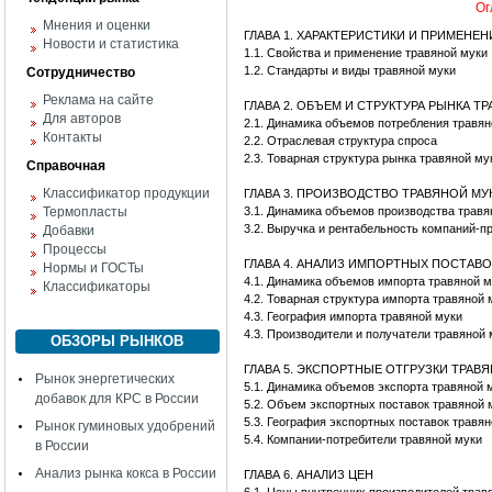
Ог
Мнения и оценки
ГЛАВА 1. ХАРАКТЕРИСТИКИ И ПРИМЕНЕ
Новости и статистика
1.1. Свойства и применение травяной муки
1.2. Стандарты и виды травяной муки
Сотрудничество
Реклама на сайте
ГЛАВА 2. ОБЪЕМ И СТРУКТУРА РЫНКА Т
Для авторов
2.1. Динамика объемов потребления травя
Контакты
2.2. Отраслевая структура спроса
2.3. Товарная структура рынка травяной му
Справочная
Классификатор продукции
ГЛАВА 3. ПРОИЗВОДСТВО ТРАВЯНОЙ МУ
Термопласты
3.1. Динамика объемов производства травя
3.2. Выручка и рентабельность компаний-п
Добавки
Процессы
ГЛАВА 4. АНАЛИЗ ИМПОРТНЫХ ПОСТАВ
Нормы и ГОСТы
4.1. Динамика объемов импорта травяной 
Классификаторы
4.2. Товарная структура импорта травяной
4.3. География импорта травяной муки
4.3. Производители и получатели травяной 
ОБЗОРЫ РЫНКОВ
ГЛАВА 5. ЭКСПОРТНЫЕ ОТГРУЗКИ ТРАВ
Рынок энергетических
5.1. Динамика объемов экспорта травяной 
добавок для КРС в России
5.2. Объем экспортных поставок травяной 
5.3. География экспортных поставок травя
Рынок гуминовых удобрений
5.4. Компании-потребители травяной муки
в России
Анализ рынка кокса в России
ГЛАВА 6. АНАЛИЗ ЦЕН