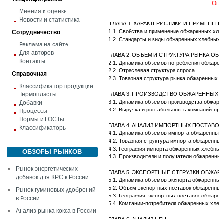
Ог
Мнения и оценки
Новости и статистика
ГЛАВА 1. ХАРАКТЕРИСТИКИ И ПРИМЕН
1.1. Свойства и применение обжаренных хл
Сотрудничество
1.2. Стандарты и виды обжаренных хлебных
Реклама на сайте
Для авторов
ГЛАВА 2. ОБЪЕМ И СТРУКТУРА РЫНКА 
Контакты
2.1. Динамика объемов потребления обжа
2.2. Отраслевая структура спроса
Справочная
2.3. Товарная структура рынка обжаренных
Классификатор продукции
Термопласты
ГЛАВА 3. ПРОИЗВОДСТВО ОБЖАРЕННЫХ
3.1. Динамика объемов производства обжа
Добавки
3.2. Выручка и рентабельность компаний-п
Процессы
Нормы и ГОСТы
ГЛАВА 4. АНАЛИЗ ИМПОРТНЫХ ПОСТАВ
Классификаторы
4.1. Динамика объемов импорта обжаренны
4.2. Товарная структура импорта обжаренн
4.3. География импорта обжаренных хлебн
ОБЗОРЫ РЫНКОВ
4.3. Производители и получатели обжаренн
Рынок энергетических
ГЛАВА 5. ЭКСПОРТНЫЕ ОТГРУЗКИ ОБЖ
добавок для КРС в России
5.1. Динамика объемов экспорта обжаренн
5.2. Объем экспортных поставок обжаренн
Рынок гуминовых удобрений
5.3. География экспортных поставок обжар
в России
5.4. Компании-потребители обжаренных хле
Анализ рынка кокса в России