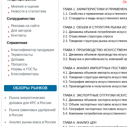
Ог
Мнения и оценки
ГЛАВА 1. ХАРАКТЕРИСТИКИ И ПРИМЕНЕ
Новости и статистика
1.1. Свойства и применение искусственног
1.2. Стандарты и виды искусственного мех
Сотрудничество
Реклама на сайте
ГЛАВА 2. ОБЪЕМ И СТРУКТУРА РЫНКА 
Для авторов
2.1. Динамика объемов потребления искус
Контакты
2.2. Отраслевая структура спроса
2.3. Товарная структура рынка искусственн
Справочная
Классификатор продукции
ГЛАВА 3. ПРОИЗВОДСТВО ИСКУССТВЕН
Термопласты
3.1. Динамика объемов производства искус
3.2. Выручка и рентабельность компаний-п
Добавки
Процессы
ГЛАВА 4. АНАЛИЗ ИМПОРТНЫХ ПОСТАВ
Нормы и ГОСТы
4.1. Динамика объемов импорта искусстве
Классификаторы
4.2. Товарная структура импорта искусств
4.3. География импорта искусственного ме
4.3. Производители и получатели искусств
ОБЗОРЫ РЫНКОВ
ГЛАВА 5. ЭКСПОРТНЫЕ ОТГРУЗКИ ИСКУ
Рынок энергетических
5.1. Динамика объемов экспорта искусстве
добавок для КРС в России
5.2. Объем экспортных поставок искусстве
5.3. География экспортных поставок искус
Рынок гуминовых удобрений
5.4. Компании-потребители искусственного
в России
Анализ рынка кокса в России
ГЛАВА 6. АНАЛИЗ ЦЕН