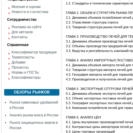
1.2. Стандарты и технические характерист
Мнения и оценки
Новости и статистика
ГЛАВА 2. ОБЪЕМ И СТРУКТУРА РЫНКА 
2.1. Динамика объемов потребления печей
Сотрудничество
2.2. Отраслевая структура спроса
Реклама на сайте
2.3. Товарная структура рынка печей для 
Для авторов
ГЛАВА 3. ПРОИЗВОДСТВО ПЕЧЕЙ ДЛЯ 
Контакты
3.1. Динамика объемов производства печей
Справочная
3.2. Объемы производства предприятий-пр
3.3. Выручка и рентабельность компаний-п
Классификатор продукции
Термопласты
ГЛАВА 4. АНАЛИЗ ИМПОРТНЫХ ПОСТАВ
Добавки
4.1. Динамика объемов импорта печей для
Процессы
4.2. Товарная структура импорта печей дл
Нормы и ГОСТы
4.3. География импорта печей для термооб
Классификаторы
4.3. Производители и получатели печей дл
ГЛАВА 5. ЭКСПОРТНЫЕ ОТГРУЗКИ ПЕЧЕ
ОБЗОРЫ РЫНКОВ
5.1. Динамика объемов экспорта печей для
5.2. Объем экспортных поставок печей для
Рынок гуминовых удобрений
5.3. География экспортных поставок печей
в России
5.4. Компании-потребители печей для терм
Анализ рынка кокса в России
ГЛАВА 6. АНАЛИЗ ЦЕН
6.1. Цены внутренних производителей печ
Рынок защищенных жиров в
6.2. Контрактные цены импортеров печей 
России
6.3. Цены торговых организаций