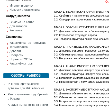
Ог
Мнения и оценки
Новости и статистика
ГЛАВА 1. ТЕХНИЧЕСКИЕ ХАРАКТЕРИСТИ
1.1. Свойства и применение акушерских кр
Сотрудничество
1.2. Стандарты и технические характерист
Реклама на сайте
Для авторов
ГЛАВА 2. ОБЪЕМ И СТРУКТУРА РЫНКА А
Контакты
2.1. Динамика объемов потребления акуше
2.2. Отраслевая структура спроса
Справочная
2.3. Товарная структура рынка акушерских 
Классификатор продукции
Термопласты
ГЛАВА 3. ПРОИЗВОДСТВО АКУШЕРСКИХ 
3.1. Динамика объемов производства акуше
Добавки
3.2. Объемы производства предприятий-пр
Процессы
3.3. Выручка и рентабельность компаний-п
Нормы и ГОСТы
Классификаторы
ГЛАВА 4. АНАЛИЗ ИМПОРТНЫХ ПОСТАВ
4.1. Динамика объемов импорта акушерски
4.2. Товарная структура импорта акушерск
ОБЗОРЫ РЫНКОВ
4.3. География импорта акушерских кроват
4.3. Производители и получатели акушерск
Рынок энергетических
добавок для КРС в России
ГЛАВА 5. ЭКСПОРТНЫЕ ОТГРУЗКИ АКУШ
5.1. Динамика объемов экспорта акушерски
Рынок гуминовых удобрений
5.2. Объем экспортных поставок акушерски
в России
5.3. География экспортных поставок акуше
Анализ рынка кокса в России
5.4. Компании-потребители акушерских кро