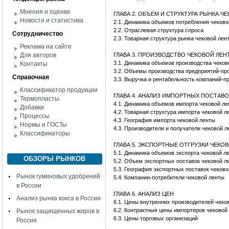
Мнения и оценки
ГЛАВА 2. ОБЪЕМ И СТРУКТУРА РЫНКА 
Новости и статистика
2.1. Динамика объемов потребления чеков
2.2. Отраслевая структура спроса
Сотрудничество
2.3. Товарная структура рынка чековой лен
Реклама на сайте
Для авторов
ГЛАВА 3. ПРОИЗВОДСТВО ЧЕКОВОЙ ЛЕН
3.1. Динамика объемов производства чеков
Контакты
3.2. Объемы производства предприятий-пр
Справочная
3.3. Выручка и рентабельность компаний-п
Классификатор продукции
ГЛАВА 4. АНАЛИЗ ИМПОРТНЫХ ПОСТАВ
Термопласты
4.1. Динамика объемов импорта чековой л
Добавки
4.2. Товарная структура импорта чековой 
Процессы
4.3. География импорта чековой ленты
Нормы и ГОСТы
4.3. Производители и получатели чековой л
Классификаторы
ГЛАВА 5. ЭКСПОРТНЫЕ ОТГРУЗКИ ЧЕКО
5.1. Динамика объемов экспорта чековой л
ОБЗОРЫ РЫНКОВ
5.2. Объем экспортных поставок чековой л
5.3. География экспортных поставок чеков
Рынок гуминовых удобрений
5.4. Компании-потребители чековой ленты
в России
ГЛАВА 6. АНАЛИЗ ЦЕН
Анализ рынка кокса в России
6.1. Цены внутренних производителей чек
6.2. Контрактные цены импортеров чеково
Рынок защищенных жиров в
6.3. Цены торговых организаций
России