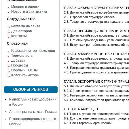
Мнения и оценки
ГЛАВА 2. ОБЪЕМ И СТРУКТУРА РЫНКА 
Новости и статистика
2.1. Динамика объемов потребления триа
2.2. Отраслевая структура спроса
Сотрудничество
2.3. Товарная структура рынка триацетата
Реклама на сайте
Для авторов
ГЛАВА 3. ПРОИЗВОДСТВО ТРИАЦЕТАТА
3.1. Динамика объемов производства триа
Контакты
3.2. Объемы производства и установленны
Справочная
3.3. Выручка и рентабельность компаний-п
Классификатор продукции
ГЛАВА 4. АНАЛИЗ ИМПОРТНЫХ ПОСТАВ
Термопласты
4.1. Динамика объемов импорта триацетат
Добавки
4.2. Товарная структура импорта триацета
Процессы
4.3. География импорта триацетата целлю
Нормы и ГОСТы
4.3. Производители и получатели триацета
Классификаторы
ГЛАВА 5. ЭКСПОРТНЫЕ ОТГРУЗКИ ТРИ
5.1. Динамика объемов экспорта триацетат
ОБЗОРЫ РЫНКОВ
5.2. Объем экспортных поставок триацета
5.3. География экспортных поставок триац
Рынок гуминовых удобрений
5.4. Компании-потребители триацетата цел
в России
ГЛАВА 6. АНАЛИЗ ЦЕН
Анализ рынка кокса в России
6.1. Цены внутренних производителей три
6.2. Контрактные цены импортеров триаце
Рынок защищенных жиров в
6.3. Цены торговых организаций
России