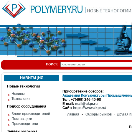
ПОИСК
НАВИГАЦИЯ
Новые технологии
Приобретение обзоров:
Новинки
Академия Конъюнктуры Промышленны
Технологии
Тел: +7(499) 246-40-98
E-mail:
mail@akpr.ru
Подбор оборудования
Сайт:
https://www.akpr.ru/
Блоги производителей
Главная
Обзоры рынков
Другая п
>
>
Поставщики
Производители
Г
Тенденции рынка