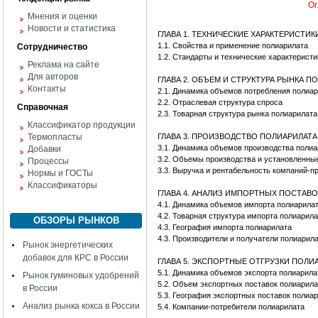
Ог
Мнения и оценки
Новости и статистика
ГЛАВА 1. ТЕХНИЧЕСКИЕ ХАРАКТЕРИСТИ
1.1. Свойства и применение полиарилата
Сотрудничество
1.2. Стандарты и технические характерист
Реклама на сайте
Для авторов
ГЛАВА 2. ОБЪЕМ И СТРУКТУРА РЫНКА 
Контакты
2.1. Динамика объемов потребления поли
2.2. Отраслевая структура спроса
Справочная
2.3. Товарная структура рынка полиарилата
Классификатор продукции
Термопласты
ГЛАВА 3. ПРОИЗВОДСТВО ПОЛИАРИЛАТА
3.1. Динамика объемов производства поли
Добавки
3.2. Объемы производства и установленны
Процессы
3.3. Выручка и рентабельность компаний-п
Нормы и ГОСТы
Классификаторы
ГЛАВА 4. АНАЛИЗ ИМПОРТНЫХ ПОСТАВ
4.1. Динамика объемов импорта полиарила
4.2. Товарная структура импорта полиарил
ОБЗОРЫ РЫНКОВ
4.3. География импорта полиарилата
4.3. Производители и получатели полиарил
Рынок энергетических
добавок для КРС в России
ГЛАВА 5. ЭКСПОРТНЫЕ ОТГРУЗКИ ПОЛИ
5.1. Динамика объемов экспорта полиарила
Рынок гуминовых удобрений
5.2. Объем экспортных поставок полиарила
в России
5.3. География экспортных поставок полиа
Анализ рынка кокса в России
5.4. Компании-потребители полиарилата