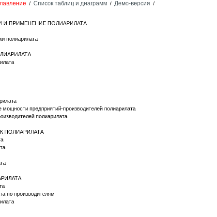
лавление
Список таблиц и диаграмм
Демо-версия
/
/
/
КИ И ПРИМЕНЕНИЕ ПОЛИАРИЛАТА
ики полиарилата
ПОЛИАРИЛАТА
арилата
арилата
е мощности предприятий-производителей полиарилата
роизводителей полиарилата
ОК ПОЛИАРИЛАТА
та
ата
ата
АРИЛАТА
та
та по производителям
рилата