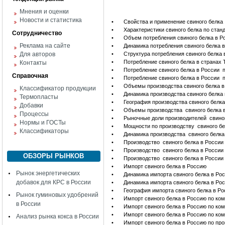
Мнения и оценки
Новости и статистика
•
Свойства и применение свиного белка
•
Характеристики свиного белка по ста
Сотрудничество
•
Объем потребления свиного белка в Р
Реклама на сайте
•
Динамика потребления свиного белка 
Для авторов
•
Структура потребления свиного белка 
•
Потребление свиного белка в странах
Контакты
•
Потребление свиного белка в России 
Справочная
•
Потребление свиного белка в России 
•
Объемы производства свиного белка в
Классификатор продукции
•
Динамика производства свиного белка
Термопласты
•
География производства свиного белка
Добавки
•
Объемы производства свиного белка 
Процессы
•
Рыночные доли производителей свиног
Нормы и ГОСТы
•
Мощности по производству свиного бел
Классификаторы
•
Динамика производства свиного белка
•
Производство свиного белка в России
•
Производство свиного белка в России
ОБЗОРЫ РЫНКОВ
•
Производство свиного белка в России
•
Импорт свиного белка в Россию
Рынок энергетических
•
Динамика импорта свиного белка в Ро
добавок для КРС в России
•
Динамика импорта свиного белка в Ро
•
География импорта свиного белка в Р
Рынок гуминовых удобрений
•
Импорт свиного белка в Россию по ко
в России
•
Импорт свиного белка в Россию по ко
•
Импорт свиного белка в Россию по ко
Анализ рынка кокса в России
•
Импорт свиного белка в Россию по пр