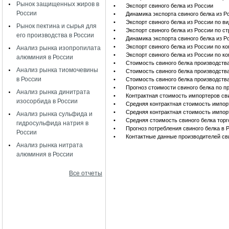
Рынок защищенных жиров в
•
Экспорт свиного белка из России
России
•
Динамика экспорта свиного белка из Р
•
Экспорт свиного белка из России по в
Рынок пектина и сырья для
•
Экспорт свиного белка из России по с
его производства в России
•
Динамика экспорта свиного белка из Р
•
Экспорт свиного белка из России по 
Анализ рынка изопропилата
•
Экспорт свиного белка из России по 
алюминия в России
•
Стоимость свиного белка производств
Анализ рынка тиомочевины
•
Стоимость свиного белка производств
в России
•
Стоимость свиного белка производств
•
Прогноз стоимости свиного белка по 
Анализ рынка динитрата
•
Контрактная стоимость импортеров св
изосорбида в России
•
Средняя контрактная стоимость импор
•
Средняя контрактная стоимость импорт
Анализ рынка сульфида и
•
Средняя стоимость свиного белка тор
гидросульфида натрия в
•
Прогноз потребления свиного белка в Р
России
•
Контактные данные производителей св
Анализ рынка нитрата
алюминия в России
Все отчеты