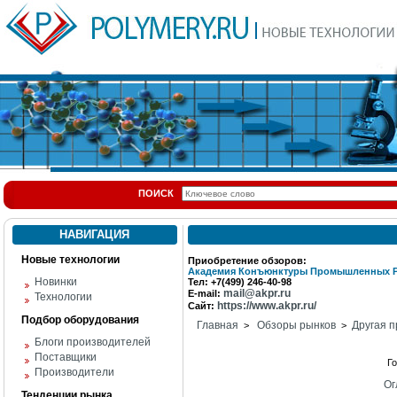
ПОИСК
НАВИГАЦИЯ
Новые технологии
Приобретение обзоров:
Академия Конъюнктуры Промышленных 
Новинки
Тел: +7(499) 246-40-98
mail@akpr.ru
E-mail:
Технологии
https://www.akpr.ru/
Сайт:
Подбор оборудования
Главная
Обзоры рынков
Другая п
>
>
Блоги производителей
Поставщики
Г
Производители
Ог
Тенденции рынка