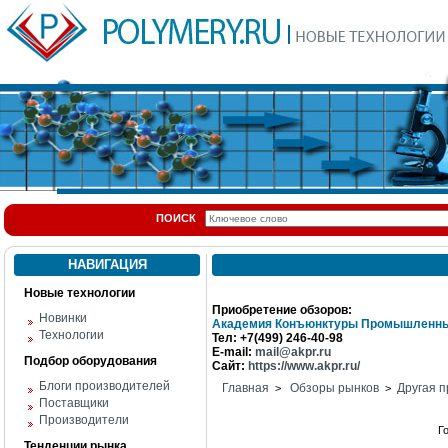
ПОИСК
НАВИГАЦИЯ
Новые технологии
Приобретение обзоров:
Новинки
Академия Конъюнктуры Промышленны
Технологии
Тел: +7(499) 246-40-98
E-mail:
mail@akpr.ru
Подбор оборудования
Сайт:
https://www.akpr.ru/
Блоги производителей
Главная
Обзоры рынков
Другая п
>
>
Поставщики
Производители
Г
Тенденции рынка