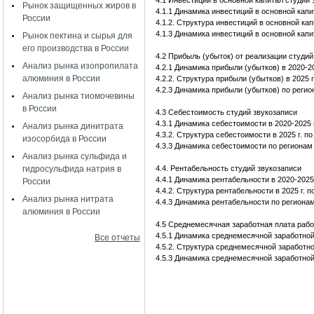
4.1 Инвестиции в основной капитал студий 
Рынок защищенных жиров в
4.1.1 Динамика инвестиций в основной капит
России
4.1.2. Структура инвестиций в основной ка
4.1.3 Динамика инвестиций в основной капит
Рынок пектина и сырья для
его производства в России
4.2 Прибыль (убыток) от реализации студий
Анализ рынка изопропилата
4.2.1 Динамика прибыли (убытков) в 2020-20
алюминия в России
4.2.2. Структура прибыли (убытков) в 2025
4.2.3 Динамика прибыли (убытков) по регион
Анализ рынка тиомочевины
в России
4.3 Себестоимость студий звукозаписи
4.3.1 Динамика себестоимости в 2020-2025 г
Анализ рынка динитрата
4.3.2. Структура себестоимости в 2025 г. 
изосорбида в России
4.3.3 Динамика себестоимости по регионам 
Анализ рынка сульфида и
гидросульфида натрия в
4.4. Рентабельность студий звукозаписи
4.4.1 Динамика рентабельности в 2020-2025 
России
4.4.2. Структура рентабельности в 2025 г.
Анализ рынка нитрата
4.4.3 Динамика рентабельности по регионам
алюминия в России
4.5 Среднемесячная заработная плата рабо
4.5.1 Динамика среднемесячной заработной 
Все отчеты
4.5.2. Структура среднемесячной заработно
4.5.3 Динамика среднемесячной заработной 