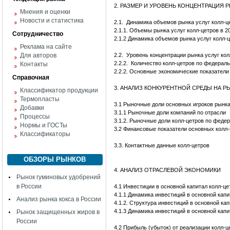
2. РАЗМЕР И УРОВЕНЬ КОНЦЕНТРАЦИЯ 
Мнения и оценки
Новости и статистика
2.1.
Динамика объемов рынка услуг колл-цет
2.1.1. Объемы рынка услуг колл-цетров в 2
Сотрудничество
2.1.2 Динамика объемов рынка услуг колл-ц
Реклама на сайте
Для авторов
2.2.
Уровень концентрации рынка услуг кол
2.2.2. Количество колл-цетров по федерал
Контакты
2.2.2. Основные экономические показатели
Справочная
3. АНАЛИЗ КОНКУРЕНТНОЙ СРЕДЫ НА Р
Классификатор продукции
Термопласты
3.1 Рыночные доли основных игроков рынка
Добавки
3.1.1 Рыночные доли компаний по отрасли
Процессы
3.1.2. Рыночные доли колл-цетров по феде
Нормы и ГОСТы
3.2 Финансовые показатели основных колл
Классификаторы
3.3. Контактные данные колл-цетров
ОБЗОРЫ РЫНКОВ
4. АНАЛИЗ ОТРАСЛЕВОЙ ЭКОНОМИКИ
Рынок гуминовых удобрений
в России
4.1 Инвестиции в основной капитал колл-це
4.1.1 Динамика инвестиций в основной капит
Анализ рынка кокса в России
4.1.2. Структура инвестиций в основной ка
4.1.3 Динамика инвестиций в основной капит
Рынок защищенных жиров в
России
4.2 Прибыль (убыток) от реализации колл-ц