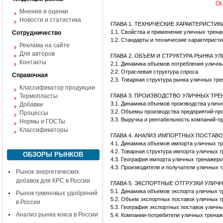
Ог
Мнения и оценки
Новости и статистика
ГЛАВА 1. ТЕХНИЧЕСКИЕ ХАРАКТЕРИСТИ
1.1. Свойства и применение уличных трена
Сотрудничество
1.2. Стандарты и технические характерист
Реклама на сайте
Для авторов
ГЛАВА 2. ОБЪЕМ И СТРУКТУРА РЫНКА 
Контакты
2.1. Динамика объемов потребления улич
2.2. Отраслевая структура спроса
Справочная
2.3. Товарная структура рынка уличных тр
Классификатор продукции
Термопласты
ГЛАВА 3. ПРОИЗВОДСТВО УЛИЧНЫХ ТР
3.1. Динамика объемов производства улич
Добавки
3.2. Объемы производства предприятий-пр
Процессы
3.3. Выручка и рентабельность компаний-
Нормы и ГОСТы
Классификаторы
ГЛАВА 4. АНАЛИЗ ИМПОРТНЫХ ПОСТАВ
4.1. Динамика объемов импорта уличных т
4.2. Товарная структура импорта уличных 
ОБЗОРЫ РЫНКОВ
4.3. География импорта уличных тренажер
4.3. Производители и получатели уличных 
Рынок энергетических
добавок для КРС в России
ГЛАВА 5. ЭКСПОРТНЫЕ ОТГРУЗКИ УЛИ
5.1. Динамика объемов экспорта уличных 
Рынок гуминовых удобрений
5.2. Объем экспортных поставок уличных 
в России
5.3. География экспортных поставок уличн
Анализ рынка кокса в России
5.4. Компании-потребители уличных трена