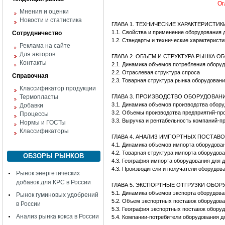
Ог
Мнения и оценки
Новости и статистика
ГЛАВА 1. ТЕХНИЧЕСКИЕ ХАРАКТЕРИСТИ
1.1. Свойства и применение оборудования 
Сотрудничество
1.2. Стандарты и технические характерист
Реклама на сайте
Для авторов
ГЛАВА 2. ОБЪЕМ И СТРУКТУРА РЫНКА 
Контакты
2.1. Динамика объемов потребления обору
2.2. Отраслевая структура спроса
Справочная
2.3. Товарная структура рынка оборудован
Классификатор продукции
Термопласты
ГЛАВА 3. ПРОИЗВОДСТВО ОБОРУДОВАН
3.1. Динамика объемов производства обору
Добавки
3.2. Объемы производства предприятий-пр
Процессы
3.3. Выручка и рентабельность компаний-п
Нормы и ГОСТы
Классификаторы
ГЛАВА 4. АНАЛИЗ ИМПОРТНЫХ ПОСТАВ
4.1. Динамика объемов импорта оборудова
4.2. Товарная структура импорта оборудов
ОБЗОРЫ РЫНКОВ
4.3. География импорта оборудования для 
4.3. Производители и получатели оборудов
Рынок энергетических
добавок для КРС в России
ГЛАВА 5. ЭКСПОРТНЫЕ ОТГРУЗКИ ОБО
5.1. Динамика объемов экспорта оборудова
Рынок гуминовых удобрений
5.2. Объем экспортных поставок оборудова
в России
5.3. География экспортных поставок обору
Анализ рынка кокса в России
5.4. Компании-потребители оборудования д