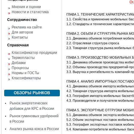
Ог
Мнения и оценки
Новости и статистика
ГЛАВА 1. ТЕХНИЧЕСКИЕ ХАРАКТЕРИСТ
1.1. Свойства и применение мобильных ба
Сотрудничество
1.2. Стандарты и технические характерист
Реклама на сайте
Для авторов
ГЛАВА 2. ОБЪЕМ И СТРУКТУРА РЫНКА 
Контакты
2.1. Динамика объемов потребления моби
2.2. Отраслевая структура спроса
Справочная
2.3. Товарная структура рынка мобильных 
Классификатор продукции
Термопласты
ГЛАВА 3. ПРОИЗВОДСТВО МОБИЛЬНЫХ 
3.1. Динамика объемов производства моби
Добавки
3.2. Объемы производства предприятий-пр
Процессы
3.3. Выручка и рентабельность компаний-
Нормы и ГОСТы
Классификаторы
ГЛАВА 4. АНАЛИЗ ИМПОРТНЫХ ПОСТАВ
4.1. Динамика объемов импорта мобильных
4.2. Товарная структура импорта мобильн
ОБЗОРЫ РЫНКОВ
4.3. География импорта мобильных баскет
4.3. Производители и получатели мобильны
Рынок энергетических
добавок для КРС в России
ГЛАВА 5. ЭКСПОРТНЫЕ ОТГРУЗКИ МОБ
5.1. Динамика объемов экспорта мобильны
Рынок гуминовых удобрений
5.2. Объем экспортных поставок мобильны
в России
5.3. География экспортных поставок мобил
Анализ рынка кокса в России
5.4. Компании-потребители мобильных бас