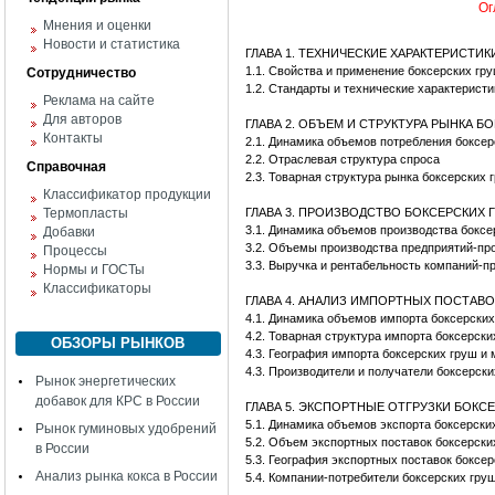
Ог
Мнения и оценки
Новости и статистика
ГЛАВА 1. ТЕХНИЧЕСКИЕ ХАРАКТЕРИСТИ
1.1. Свойства и применение боксерских гр
Сотрудничество
1.2. Стандарты и технические характерист
Реклама на сайте
Для авторов
ГЛАВА 2. ОБЪЕМ И СТРУКТУРА РЫНКА 
Контакты
2.1. Динамика объемов потребления боксе
2.2. Отраслевая структура спроса
Справочная
2.3. Товарная структура рынка боксерских
Классификатор продукции
Термопласты
ГЛАВА 3. ПРОИЗВОДСТВО БОКСЕРСКИХ 
3.1. Динамика объемов производства боксе
Добавки
3.2. Объемы производства предприятий-пр
Процессы
3.3. Выручка и рентабельность компаний-п
Нормы и ГОСТы
Классификаторы
ГЛАВА 4. АНАЛИЗ ИМПОРТНЫХ ПОСТАВ
4.1. Динамика объемов импорта боксерски
4.2. Товарная структура импорта боксерск
ОБЗОРЫ РЫНКОВ
4.3. География импорта боксерских груш и
4.3. Производители и получатели боксерск
Рынок энергетических
добавок для КРС в России
ГЛАВА 5. ЭКСПОРТНЫЕ ОТГРУЗКИ БОКС
5.1. Динамика объемов экспорта боксерски
Рынок гуминовых удобрений
5.2. Объем экспортных поставок боксерски
в России
5.3. География экспортных поставок боксе
Анализ рынка кокса в России
5.4. Компании-потребители боксерских гру