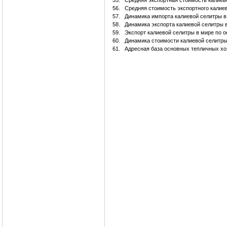
55.
Средняя экспортная стоимость калиево
56.
Средняя стоимость экспортного калие
57.
Динамика импорта калиевой селитры в
58.
Динамика экспорта калиевой селитры 
59.
Экспорт калиевой селитры в мире по
60.
Динамика стоимости калиевой селитр
61.
Адресная база основных тепличных хо