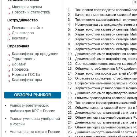
Ог
Мнения и оценки
1.
Технологии производства калиевой се
Новости и статистика
2.
Качественные показатели калиевой сел
3.
Технические характеристики техническ
Сотрудничество
4.
Номенклатура сельскохозяйственных м
Реклама на сайте
5.
Характеристики калиевой селитры Multi
Для авторов
6.
Характеристики калиевой селитры Mult
Контакты
7.
Характеристики калиевой селитры Multi
8.
Характеристики калиевой селитры Multi-
Справочная
9.
Характеристики калиевой селитры произ
Классификатор продукции
10.
Динамика объемов потребления калиево
Термопласты
11.
Динамика объемов потребления, произв
12.
Соотношение использования калиевой 
Добавки
13.
Объемы потребления в/р NPK удобрений
Процессы
14.
Характеристика производителей в/р N
Нормы и ГОСТы
15.
Отраслевая структура потребления ка
Классификаторы
16.
Потребители калиевой селитры в Росс
17.
Характеристика установленных мощнос
18.
Динамика объемов производства калие
ОБЗОРЫ РЫНКОВ
19.
Объемы производства калиевой селитры
20.
Технические характеристики калиевой 
Рынок энергетических
21.
Объемы импорта калиевой селитры в 
добавок для КРС в России
22.
Динамика импорта калиевой селитры 
23.
Объем импорта калиевой селитры в Р
Рынок гуминовых удобрений
24.
Динамика импорта калиевой селитры 
в России
25.
Объем импорта калиевой селитры в Р
Анализ рынка кокса в России
26.
Динамика импорта калиевой селитры в