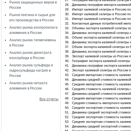
27.
География импорта калиевой селитры
Рынок защищенных жиров в
28.
Динамика географии импорта калиевой 
России
29.
Импорт калиевой селитры в Россию п
30.
Импорт калиевой селитры в Россию по
Рынок пектина и сырья для
31.
Импорт калиевой селитры в Россию по
его производства в России
32.
Контактные данные потребителей импо
Анализ рынка изопропилата
33.
Объемы экспорта калиевой селитры и
алюминия в России
34.
Динамика экспорта калиевой селитры 
35.
Объем экспорта калиевой селитры из 
Анализ рынка тиомочевины
36.
Динамика экспорта калиевой селитры 
в России
37.
Объем экспорта калиевой селитры из 
38.
Динамика экспорта калиевой селитры 
Анализ рынка динитрата
39.
Экспорт калиевой селитры из России 
изосорбида в России
40.
География экспорта калиевой селитры
Анализ рынка сульфида и
41.
Динамика географии экспорта калиевой
гидросульфида натрия в
42.
Экспорт калиевой селитры из России 
43.
Средняя импортная стоимость калиево
России
44.
Динамика средней стоимости калиевой
Анализ рынка нитрата
45.
Средняя импортная стоимость калиево
алюминия в России
46.
Средняя стоимость калиевой селитры н
47.
Динамика средней стоимости калиевой
48.
Средняя импортная стоимость калиево
Все отчеты
49.
Средняя стоимость импортного калиев
50.
Средняя экспортная стоимость калиев
51.
Динамика средней экспортной стоимос
52.
Средняя экспортная стоимость калиев
53.
Средняя экспортная стоимость калиево
54.
Динамика средней экспортной стоимост