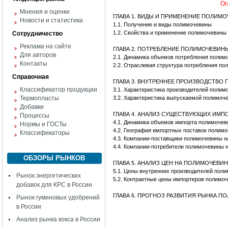
Ог
Мнения и оценки
ГЛАВА 1. ВИДЫ И ПРИМЕНЕНИЕ ПОЛИМ
Новости и статистика
1.1. Получение и виды полимочевины
1.2. Свойства и применение полимочевины
Сотрудничество
Реклама на сайте
ГЛАВА 2. ПОТРЕБЛЕНИЕ ПОЛИМОЧЕВИН
Для авторов
2.1. Динамика объемов потребления полим
Контакты
2.2. Отраслевая структура потребления п
Справочная
ГЛАВА 3. ВНУТРЕННЕЕ ПРОИЗВОДСТВО
Классификатор продукции
3.1. Характеристика производителей поли
Термопласты
3.2. Характеристика выпускаемой полимоч
Добавки
ГЛАВА 4. АНАЛИЗ СУЩЕСТВУЮЩИХ ИМ
Процессы
4.1. Динамика объемов импорта полимоче
Нормы и ГОСТы
4.2. География импортных поставок полим
Классификаторы
4.3. Компании-поставщики полимочевины н
4.4. Компании-потребители полимочевины 
ОБЗОРЫ РЫНКОВ
ГЛАВА 5. АНАЛИЗ ЦЕН НА ПОЛИМОЧЕВИ
5.1. Цены внутренних производителей пол
Рынок энергетических
5.2. Контрактные цены импортеров полимо
добавок для КРС в России
ГЛАВА 6. ПРОГНОЗ РАЗВИТИЯ РЫНКА 
Рынок гуминовых удобрений
в России
Анализ рынка кокса в России