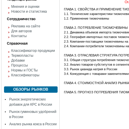
Ог
Мнения и оценки
ГЛАВА 1. СВОЙСТВА И ПРИМЕНЕНИЕ Т
Новости и статистика
1.1. Технические характеристики тиомочев
1.2. Применение тиомочевины
Сотрудничество
Реклама на сайте
ГЛАВА 2. ПОТРЕБЛЕНИЕ ТИОМОЧЕВИНЫ
Для авторов
2.1. Динамика объемов импорта тиомочеви
Контакты
2.2. География импортных поставок тиомо
2.3. Компании-поставщики тиомочевины на
Справочная
2.4. Компании-потребители тиомочевины н
Классификатор продукции
Термопласты
ГЛАВА 3. ОТРАСЛЕВАЯ СТРУКТУРА ПО
3.1. Общая структура потребления тиомоч
Добавки
3.2. Анализ товаров-субститутов в сегмен
Процессы
3.3. Рынок цианида натрия в России
Нормы и ГОСТы
3.4. Конкуренция с товарами-заменителями
Классификаторы
ГЛАВА 4. СТОИМОСТНОЙ АНАЛИЗ РЫН
ОБЗОРЫ РЫНКОВ
ГЛАВА 5. ПРОГНОЗ ПОТРЕБЛЕНИЯ ТИО
Рынок энергетических
добавок для КРС в России
Рынок гуминовых удобрений
в России
Анализ рынка кокса в России