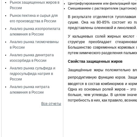
Рынок защищенных жиров в
Центрифугированием или фильтрацией при
России
Смешиванием с растворителем (ацетоном),
Рынок пектина и сырья для
В результате отделяется тугоплавка
его производства в России
сушке. Она на 80-85% состоит из 
представлены олеиновой и линолевой
Анализ рынка изопропилата
алюминия в России
У кальциевых солей жирных кислот 
структуре преобладает стеарино
Анализ рынка тиомочевины
Большинство современных кормовых 
в России
путем химического разделения пальмо
Анализ рынка динитрата
изосорбида в России
Свойства защищенных жиров
Анализ рынка сульфида и
Защищённые жиры положительно вли
гидросульфида натрия в
репродуктивную функцию коров.
Защи
России
вводятся в состав комбикормов и корм
Анализ рынка нитрата
Одна из основных ролей жиров – это
алюминия в России
больше, чем углеводы. В целом значе
потребность в них, как правило, возни
Все отчеты