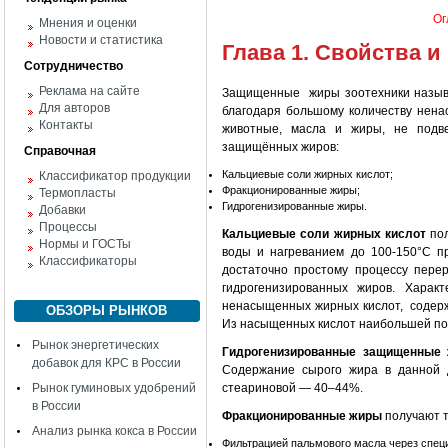
Ог
Мнения и оценки
Новости и статистика
Глава 1. Свойства 
Сотрудничество
Реклама на сайте
Защищенные жиры зоотехники называю
Для авторов
благодаря большому количеству нен
Контакты
животные, масла и жиры, не подв
защищённых жиров:
Справочная
Кальциевые соли жирных кислот;
Классификатор продукции
Фракционированные жиры;
Термопласты
Гидрогенизированные жиры.
Добавки
Процессы
Кальциевые соли жирных кислот
по
Нормы и ГОСТы
воды и нагреванием до 100-150°С пр
Классификаторы
достаточно простому процессу пере
гидрогенизированных жиров. Харак
ненасыщенных жирных кислот, содерж
ОБЗОРЫ РЫНКОВ
Из насыщенных кислот наибольшей по
Рынок энергетических
Гидрогенизированные защищенные
добавок для КРС в России
Содержание сырого жира в данной д
стеариновой — 40–44%.
Рынок гуминовых удобрений
в России
Фракционированные жиры
получают 
Анализ рынка кокса в России
Фильтрацией пальмового масла через спец