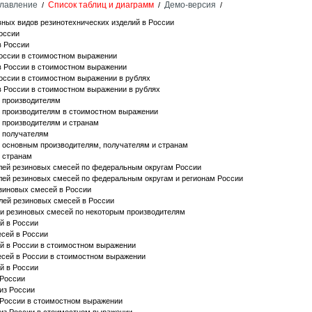
лавление
Список таблиц и диаграмм
Демо-версия
/
/
/
ных видов резинотехнических изделий в России
оссии
в России
оссии в стоимостном выражении
в России в стоимостном выражении
оссии в стоимостном выражении в рублях
 России в стоимостном выражении в рублях
о производителям
о производителям в стоимостном выражении
 производителям и странам
о получателям
 основным производителям, получателям и странам
 странам
лей резиновых смесей по федеральным округам России
лей резиновых смесей по федеральным округам и регионам России
зиновых смесей в России
лей резиновых смесей в России
ии резиновых смесей по некоторым производителям
й в России
сей в России
й в России в стоимостном выражении
есей в России в стоимостном выражении
й в России
 России
из России
 России в стоимостном выражении