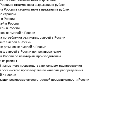
из России в стоимостном выражении
России в стоимостном выражении в рублях
из России в стоимостном выражении в рублях
по странам
 в России
сей в России
сей в России
новых смесей в России
а потребления резиновых смесей в России
вых смесей в России
ых резиновых смесей в России
вых смесей в России по производителям
 в России по некоторым производителям
 из резины.
 импортного производства по каналам распределения
 российского производства по каналам распределения
й в России
яющих резиновые смеси отраслей промышленности России