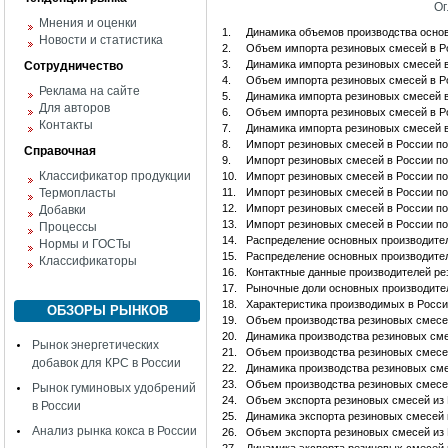
Ог
Мнения и оценки
1.
Динамика объемов производства основ
Новости и статистика
2.
Объем импорта резиновых смесей в Р
3.
Динамика импорта резиновых смесей 
Сотрудничество
4.
Объем импорта резиновых смесей в Р
Реклама на сайте
5.
Динамика импорта резиновых смесей 
Для авторов
6.
Объем импорта резиновых смесей в Р
Контакты
7.
Динамика импорта резиновых смесей в
8.
Импорт резиновых смесей в России п
Справочная
9.
Импорт резиновых смесей в России п
Классификатор продукции
10.
Импорт резиновых смесей в России по
Термопласты
11.
Импорт резиновых смесей в России п
12.
Импорт резиновых смесей в России по
Добавки
13.
Импорт резиновых смесей в России по
Процессы
14.
Распределение основных производите
Нормы и ГОСТы
15.
Распределение основных производите
Классификаторы
16.
Контактные данные производителей ре
17.
Рыночные доли основных производите
18.
Характеристика производимых в Росс
ОБЗОРЫ РЫНКОВ
19.
Объем производства резиновых смесе
20.
Динамика производства резиновых сме
Рынок энергетических
21.
Объем производства резиновых смесе
добавок для КРС в России
22.
Динамика производства резиновых см
23.
Объем производства резиновых смесе
Рынок гуминовых удобрений
24.
Объем экспорта резиновых смесей из
в России
25.
Динамика экспорта резиновых смесей 
Анализ рынка кокса в России
26.
Объем экспорта резиновых смесей из