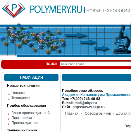
ПОИСК
НАВИГАЦИЯ
Новые технологии
Приобретение обзоров:
Новинки
Академия Конъюнктуры Промышленны
Технологии
Тел: +7(499) 246-40-98
E-mail:
mail@akpr.ru
Подбор оборудования
Сайт:
https://www.akpr.ru/
Блоги производителей
Главная
Обзоры рынков
Другая п
>
>
Поставщики
Производители
Год
Тенденции рынка