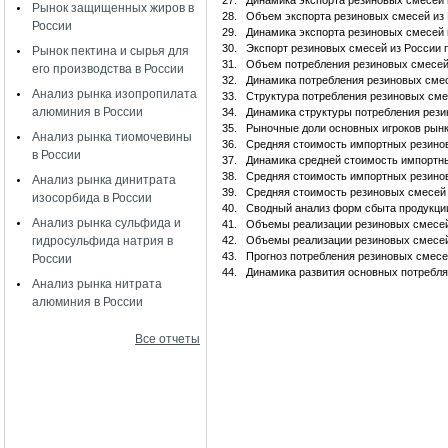
27.
Динамика экспорта резиновых смесей 
Рынок защищенных жиров в
28.
Объем экспорта резиновых смесей из 
России
29.
Динамика экспорта резиновых смесей 
30.
Экспорт резиновых смесей из России 
Рынок пектина и сырья для
31.
Объем потребления резиновых смесей
его производства в России
32.
Динамика потребления резиновых сме
Анализ рынка изопропилата
33.
Структура потребления резиновых сме
алюминия в России
34.
Динамика структуры потребления рези
35.
Рыночные доли основных игроков рынк
Анализ рынка тиомочевины
36.
Средняя стоимость импортных резино
в России
37.
Динамика средней стоимость импортн
38.
Средняя стоимость импортных резино
Анализ рынка динитрата
39.
Средняя стоимость резиновых смесей
изосорбида в России
40.
Сводный анализ форм сбыта продукции
Анализ рынка сульфида и
41.
Объемы реализации резиновых смесей
гидросульфида натрия в
42.
Объемы реализации резиновых смесей
43.
Прогноз потребления резиновых смесе
России
44.
Динамика развития основных потребл
Анализ рынка нитрата
алюминия в России
Все отчеты