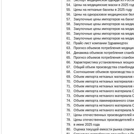
53.
Экспорт медицинской одежды из России
54.
Цены на медицинские маски в 2025 год
55.
Цены на нетканые бахилы в 2025 году
56.
Цены на одноразовое медицинское бел
57.
Закупочные цены импортеров на бахил
58.
Закупочные цены импортеров на медиц
59.
Закупочные цены импортеров на медиц
60.
Закупочные цены импортеров на медиц
61.
Закупочные цены импортеров на медиц
62.
Прайс-лист компании Здравмедтех
63.
Прогноз объемов потребления медицинск
64.
Динамика объемов потребления спанбо
65.
Прогноз объемов потребления спанбонд
66.
Характеристика установленных мощнос
67.
Общий объем производства спанбонда
68.
Соотношение объемов производства с
69.
Объем импорта нетканых материалов сп
70.
Объем импорта нетканых материалов спа
71.
Объем импорта нетканых материалов сп
72.
Объем импорта нетканого материала С
73.
Объем импорта нетканого материала С
74.
Объем импорта ламинированного спанб
75.
Объем импорта нетканого материала С
76.
Объем импорта нетканого материала Ме
77.
Цены отечественных производителей на
78.
Цены отечественных производителей н
79.
в июне 2025 года
80.
Оценка текущей емкости рынка спанле