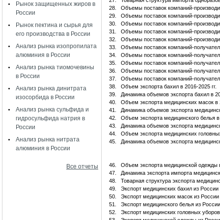
27.
Товарная структура импорта одноразо
Рынок защищенных жиров в
28.
Объемы поставок компаний-производи
России
29.
Объемы поставок компаний-производи
30.
Объемы поставок компаний-производи
Рынок пектина и сырья для
31.
Объемы поставок компаний-производи
его производства в России
32.
Объемы поставок компаний-производи
Анализ рынка изопропилата
33.
Объемы поставок компаний-получател
алюминия в России
34.
Объемы поставок компаний-получател
35.
Объемы поставок компаний-получател
Анализ рынка тиомочевины
36.
Объемы поставок компаний-получател
в России
37.
Объемы поставок компаний-получател
38.
Объем экспорта бахил в 2016-2025 гг.
Анализ рынка динитрата
39.
Динамика объемов экспорта бахил в 20
изосорбида в России
40.
Объем экспорта медицинских масок в 2
Анализ рынка сульфида и
41.
Динамика объемов экспорта медицински
гидросульфида натрия в
42.
Объем экспорта медицинского белья в 
43.
Динамика объемов экспорта медицинско
России
44.
Объем экспорта медицинских головных 
Анализ рынка нитрата
45.
Динамика объемов экспорта медицински
алюминия в России
46.
Объем экспорта медицинской одежды в 
Все отчеты
47.
Динамика экспорта импорта медицинско
48.
Товарная структура экспорта медицинс
49.
Экспорт медицинских бахил из России 
50.
Экспорт медицинских масок из России 
51.
Экспорт медицинского белья из России 
52.
Экспорт медицинских головных уборов 