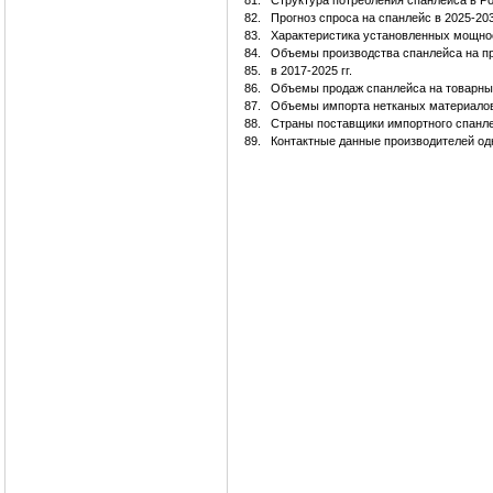
81.
Структура потребления спанлейса в Р
82.
Прогноз спроса на спанлейс в 2025-203
83.
Характеристика установленных мощнос
84.
Объемы производства спанлейса на п
85.
в 2017-2025 гг.
86.
Объемы продаж спанлейса на товарны
87.
Объемы импорта нетканых материалов 
88.
Страны поставщики импортного спанле
89.
Контактные данные производителей од