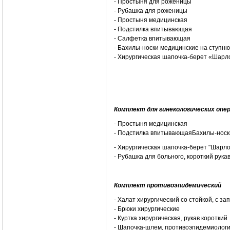
- Простыня для роженицы
- Рубашка для роженицы
- Простыня медицинская
- Подстилка впитывающая
- Салфетка впитывающая
- Бахилы-носки медицинские на ступ
- Хирургическая шапочка-берет «Ша
Комплект для гинекологических опе
- Простыня медицинская
- Подстилка впитывающаяБахилы-носк
- Хирургическая шапочка-берет "Ша
- Рубашка для больного, короткий рук
Комплект противоэпидемический
- Халат хирургический со стойкой, с 
- Брюки хирургические
- Куртка хирургическая, рукав коротки
- Шапочка-шлем, противоэпидемиоло