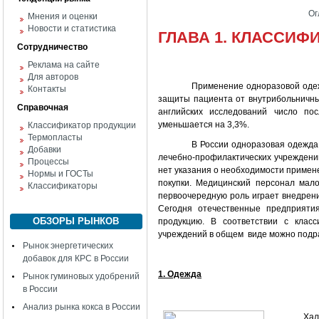
Ог
Мнения и оценки
Новости и статистика
ГЛАВА 1. КЛАССИ
Сотрудничество
Реклама на сайте
Для авторов
Применение одноразовой одеж
Контакты
защиты пациента от внутрибольничны
Справочная
английских исследований число по
уменьшается на 3,3%.
Классификатор продукции
Термопласты
В России одноразовая одежда
Добавки
лечебно-профилактических учреждений
Процессы
нет указания о необходимости примен
Нормы и ГОСТы
покупки. Медицинский персонал мал
Классификаторы
первоочередную роль играет внедрен
Сегодня отечественные предприяти
ОБЗОРЫ РЫНКОВ
продукцию. В соответствии с клас
учреждений в общем виде можно подра
Рынок энергетических
добавок для КРС в России
1. Одежда
Рынок гуминовых удобрений
в России
Анализ рынка кокса в России
Хал