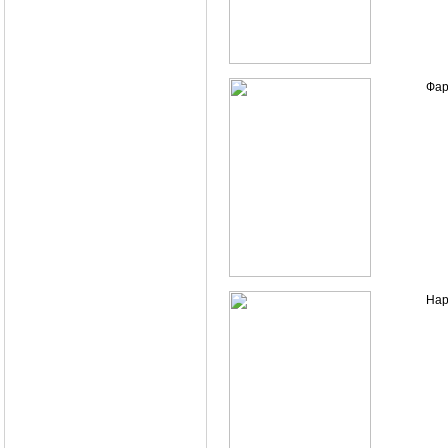
Фар
Нар