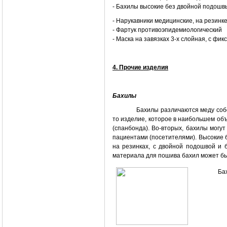
- Бахилы высокие без двойной подошвы
- Нарукавники медицинские, на рези
- Фартук противоэпидемиологически
- Маска на завязках 3-х слойная, с ф
4. Прочие изделия
Бахилы
Бахилы различаются меду соб
то изделие, которое в наибольшем об
(спанбонда). Во-вторых, бахилы могут
пациентами (посетителями). Высокие 
на резинках, с двойной подошвой и 
материала для пошива бахил может быть
Ба