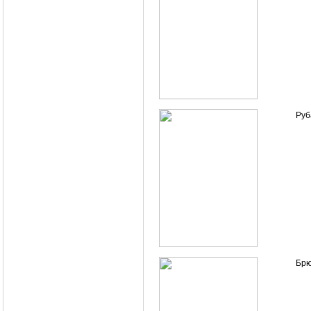
Руб
Брю