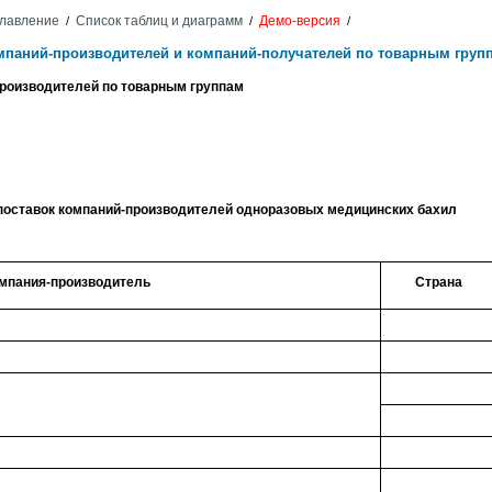
лавление
Список таблиц и диаграмм
Демо-версия
/
/
/
омпаний-производителей и компаний-получателей по товарным груп
производителей по товарным группам
оставок компаний-производителей одноразовых медицинских бахил
мпания-производитель
Страна