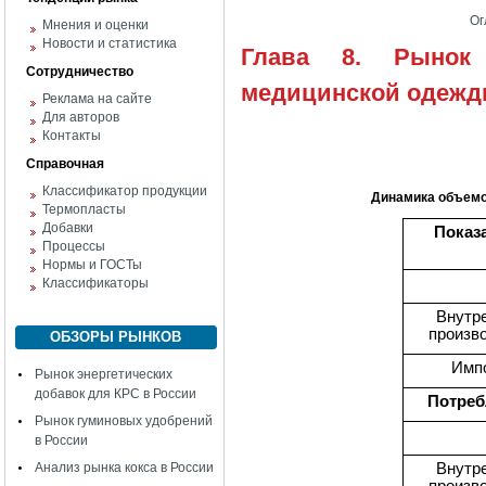
Ог
Мнения и оценки
Новости и статистика
Глава 8. Рынок 
Сотрудничество
медицинской одеж
Реклама на сайте
Для авторов
Контакты
Справочная
Классификатор продукции
Динамика объемов
Термопласты
Добавки
Показ
Процессы
Нормы и ГОСТы
Классификаторы
Внутр
произв
ОБЗОРЫ РЫНКОВ
Имп
Рынок энергетических
добавок для КРС в России
Потреб
Рынок гуминовых удобрений
в России
Внутр
Анализ рынка кокса в России
произв