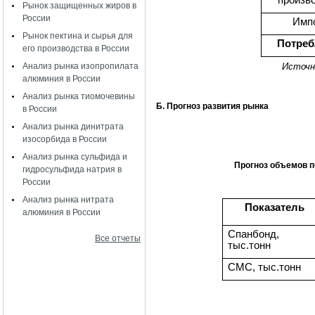
Рынок защищенных жиров в
России
Имп
Рынок пектина и сырья для
Потреб
его производства в России
Источн
Анализ рынка изопропилата
алюминия в России
Анализ рынка тиомочевины
Б. Прогноз развития рынка
в России
Анализ рынка динитрата
изосорбида в России
Анализ рынка сульфида и
Прогноз объемов п
гидросульфида натрия в
России
Анализ рынка нитрата
Показатель
алюминия в России
Спанбонд,
Все отчеты
тыс.тонн
СМС, тыс.тонн