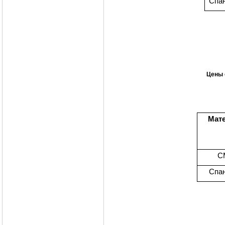
Спа
Цены 
Мат
С
Спа