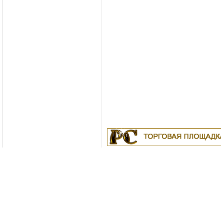
Куплю
19.04.2011
Белорусские рубли в Москве
18.04.2011
Индустриальные масла: И-8А
ИС-20, ИГС-68,И-5А, И-40А, И-50А, ИЛС
ИГП, ИТД
Москва
04.04.2011
Куплю Биг-Бэги, МКР на пере