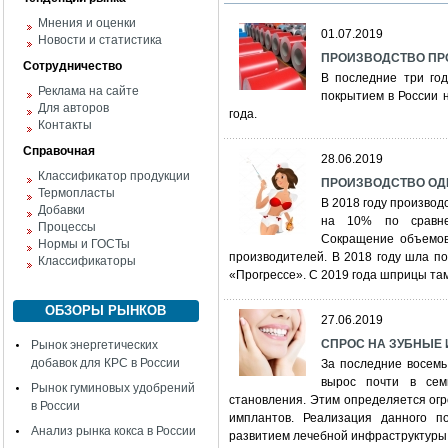
Мнения и оценки
01.07.2019
Новости и статистика
ПРОИЗВОДСТВО ПРО
Сотрудничество
В последние три го
Реклама на сайте
покрытием в России н
Для авторов
года.
Контакты
Справочная
28.06.2019
Классификатор продукции
ПРОИЗВОДСТВО ОД
Термопласты
В 2018 году производ
Добавки
на 10% по сравне
Процессы
Сокращение объемов
Нормы и ГОСТы
производителей. В 2018 году шла п
Классификаторы
«Прогрессе». С 2019 года шприцы та
ОБЗОРЫ РЫНКОВ
27.06.2019
СПРОС НА ЗУБНЫЕ
Рынок энергетических
добавок для КРС в России
За последние восемь
вырос почти в сем
Рынок гуминовых удобрений
становления. Этим определяется ог
в России
имплантов. Реализация данного по
Анализ рынка кокса в России
развитием лечебной инфраструктуры