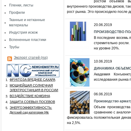
ростом объемов вы
Пленки, листы
внутреннего производства дисков, та
рост рынка. Это происходило после д
Профили
Тканные и нетканные
20.06.2019
материалы
ПРОИЗВОДСТВО ПО
Индустрия искож
В последние восемь 
Вспененные пластики
стремительно росли.
Трубы
на уровне 20%.
Экспорт статей (rss)
10.06.2019
ДИНАМИКА ОБЪЕМО
Академия Конъюнкт
исследования рынка 
ФРУКТОЗА ВРЕДНЕЕ САХАРА
1.
МОЩНЕЙШАЯ СОЛНЕЧНАЯ
2.
ЭЛЕКТРОСТАНЦИЯ В РОССИИ
06.06.2019
ВОЗДЕЙСТВИЕ КОФЕИНА
3.
Производство армату
ЗАЩИТА СОЕВЫХ ПОСЕВОВ
4.
Объем производства
ЭНЕРГОЭФФЕКТИВНОСТЬ:
5.
сравнению с аналоги
Детский сад категории [Аk
фиксировалась положительная динам
на 2,5%.