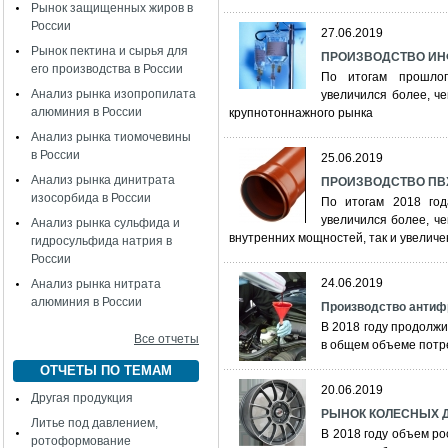
Рынок защищенных жиров в
России
27.06.2019
Рынок пектина и сырья для
ПРОИЗВОДСТВО ИН
его производства в России
По итогам прошлог
Анализ рынка изопропилата
увеличился более, ч
алюминия в России
крупнотоннажного рынка
Анализ рынка тиомочевины
в России
25.06.2019
Анализ рынка динитрата
ПРОИЗВОДСТВО ПВХ
изосорбида в России
По итогам 2018 го
увеличился более, ч
Анализ рынка сульфида и
внутренних мощностей, так и увелич
гидросульфида натрия в
России
24.06.2019
Анализ рынка нитрата
алюминия в России
Производство антиф
В 2018 году продолж
Все отчеты
в общем объеме потр
ОТЧЕТЫ ПО ТЕМАМ
20.06.2019
Другая продукция
РЫНОК КОЛЕСНЫХ Д
Литье под давлением,
В 2018 году объем ро
ротоформование