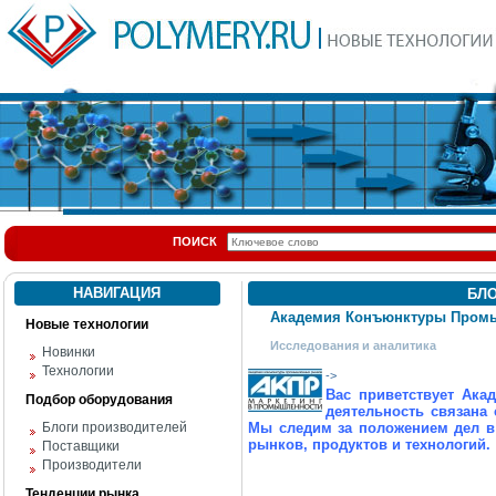
ПОИСК
НАВИГАЦИЯ
БЛ
Академия Конъюнктуры Пром
Новые технологии
Исследования и аналитика
Новинки
Технологии
->
Вас приветствует Ак
Подбор оборудования
деятельность связан
Блоги производителей
Мы следим за положением дел в
рынков, продуктов и технологий.
Поставщики
Производители
Тенденции рынка