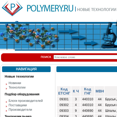
ПОИСК
НАВИГАЦИЯ
Новые технологии
Новинки
Технологии
Код
Код
К Ч
МВН
ЕТСНГ
ГНГ
Подбор оборудования
09301
3
440310
44
Брусья
Блоги производителей
09302
4
440310
44
Брусья
Поставщики
Производители
09303
9
440690
44
Шпалы 
Тенденции рынка
09304
3
440690
44
Шпалы 