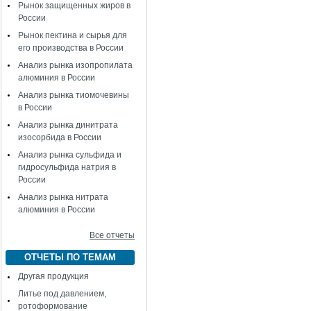
Рынок защищенных жиров в
России
Рынок пектина и сырья для
его производства в России
Анализ рынка изопропилата
алюминия в России
Анализ рынка тиомочевины
в России
Анализ рынка динитрата
изосорбида в России
Анализ рынка сульфида и
гидросульфида натрия в
России
Анализ рынка нитрата
алюминия в России
Все отчеты
ОТЧЕТЫ ПО ТЕМАМ
Другая продукция
Литье под давлением,
ротоформование