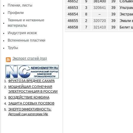
46652
9
381400
39
Сольве
Пленки, листы
46653
3
320641
39
Ультра
Профили
46654
8
–
39
Экстра
Тканные и нетканные
46655
2
320720
39
Эмали 
материалы
46658
7
321410
39
Белит 
Индустрия искож
Вспененные пластики
Трубы
Экспорт статей (rss)
ФРУКТОЗА ВРЕДНЕЕ САХАРА
1.
МОЩНЕЙШАЯ СОЛНЕЧНАЯ
2.
ЭЛЕКТРОСТАНЦИЯ В РОССИИ
ВОЗДЕЙСТВИЕ КОФЕИНА
3.
ЗАЩИТА СОЕВЫХ ПОСЕВОВ
4.
ЭНЕРГОЭФФЕКТИВНОСТЬ:
5.
Детский сад категории [Аk