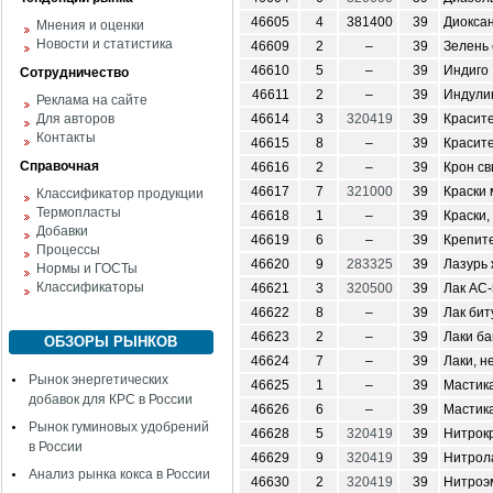
46605
4
381400
39
Диокса
Мнения и оценки
Новости и статистика
46609
2
–
39
Зелень 
46610
5
–
39
Индиго
Сотрудничество
46611
2
–
39
Индули
Реклама на сайте
Для авторов
46614
3
320419
39
Красите
Контакты
46615
8
–
39
Красит
Справочная
46616
2
–
39
Крон с
46617
7
321000
39
Краски
Классификатор продукции
Термопласты
46618
1
–
39
Краски,
Добавки
46619
6
–
39
Крепите
Процессы
46620
9
283325
39
Лазурь
Нормы и ГОСТы
Классификаторы
46621
3
320500
39
Лак АС
46622
8
–
39
Лак би
46623
2
–
39
Лаки б
ОБЗОРЫ РЫНКОВ
46624
7
–
39
Лаки, н
Рынок энергетических
46625
1
–
39
Мастик
добавок для КРС в России
46626
6
–
39
Мастика
Рынок гуминовых удобрений
46628
5
320419
39
Нитрок
в России
46629
9
320419
39
Нитрол
Анализ рынка кокса в России
46630
2
320419
39
Нитроэ