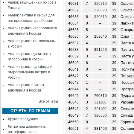
Рынок защищенных жиров в
46631
7
320810
39
Оксоль 
России
46632
1
320890
39
Олифа 
Рынок пектина и сырья для
46633
6
320810
39
Олифа 
его производства в России
46634
0
–
39
Лак ни
Анализ рынка изопропилата
46635
5
–
39
Отвары
алюминия в России
46636
5
253040
39
Охра
Анализ рынка тиомочевины
46637
4
–
39
Паста 
в России
46638
9
391220
39
Паста 
Анализ рынка динитрата
46639
3
–
39
Паста 
изосорбида в России
46640
6
–
39
Пат же
Анализ рынка сульфида и
46641
0
–
39
Политу
гидросульфида натрия в
46642
5
–
39
Полупр
России
46643
1
–
39
Порошк
Анализ рынка нитрата
46644
4
–
39
Протра
алюминия в России
46645
9
760310
39
Пудра 
Все отчеты
46646
3
321100
39
Разбав
46648
2
321100
39
Сиккат
ОТЧЕТЫ ПО ТЕМАМ
46649
7
320600
39
Синька
Другая продукция
46650
8
–
39
Сурик 
Литье под давлением,
46651
4
381400
39
Сольве
ротоформование