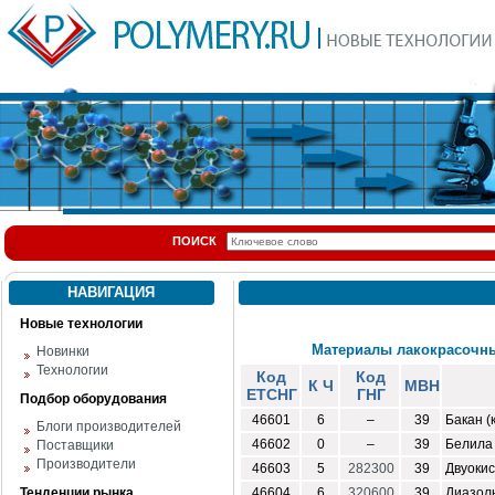
ПОИСК
НАВИГАЦИЯ
Новые технологии
Материалы лакокрасочны
Новинки
Технологии
Код
Код
К Ч
МВН
ЕТСНГ
ГНГ
Подбор оборудования
46601
6
–
39
Бакан (
Блоги производителей
46602
0
–
39
Белила 
Поставщики
Производители
46603
5
282300
39
Двуокис
Тенденции рынка
46604
6
320600
39
Диазол