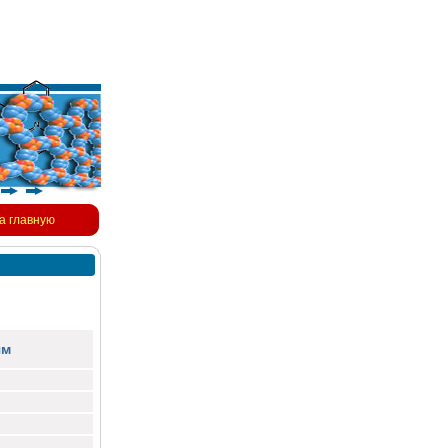
а главную
ям