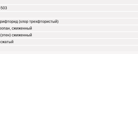
-503
трифторид (хлор трехфтористый)
ропан, сжиженный
 (этен) сжиженный
 сжатый