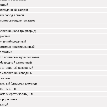
сжатый
охлажденный, жидкий
 кислород в смеси
 примесью ядовитых газов
ористый (бора трифторид)
ористый
ен ингибированный
цетилен ингибированный
д сжатый
 с примесью ядовитых газов
 безводный сжиженный
д фтористый безводный
д хлористый безводный
 сжатый
екислый (углерода диоксид)
ертные, н.п.
роме энергетических, н.п.
торпропилен
сжатый