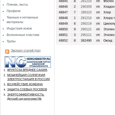
48845
8
281210
г/п
Фосген
Пленки, листы
48846
2
290359
г/п
Хладон
Профили
48847
7
280110
г/п
Хлор
Тканные и нетканные
48848
1
281210
г/п
Хлора 
материалы
48849
6
290219
г/п
Циклоп
Индустрия искож
48850
9
290121
г/п
Этилен
Вспененные пластики
48851
3
290121
г/п
Этилен
48852
8
382490
г/п
Оксид
Трубы
Экспорт статей (rss)
ФРУКТОЗА ВРЕДНЕЕ САХАРА
1.
МОЩНЕЙШАЯ СОЛНЕЧНАЯ
2.
ЭЛЕКТРОСТАНЦИЯ В РОССИИ
ВОЗДЕЙСТВИЕ КОФЕИНА
3.
ЗАЩИТА СОЕВЫХ ПОСЕВОВ
4.
ЭНЕРГОЭФФЕКТИВНОСТЬ:
5.
Детский сад категории [Аk