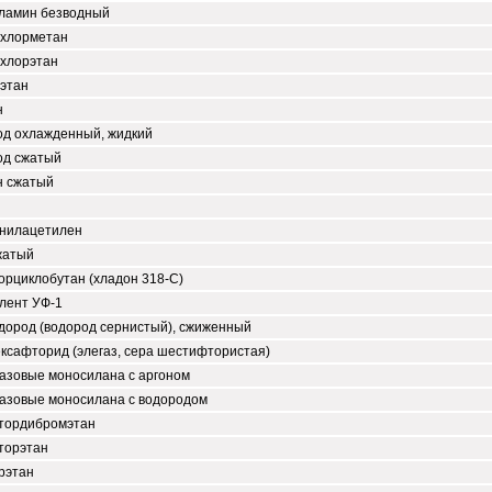
ламин безводный
хлорметан
хлорэтан
этан
н
од охлажденный, жидкий
од сжатый
н сжатый
нилацетилен
жатый
рциклобутан (хладон 318-С)
лент УФ-1
дород (водород сернистый), сжиженный
ксафторид (элегаз, сера шестифтористая)
азовые моносилана с аргоном
газовые моносилана с водородом
тордибромэтан
торэтан
рэтан