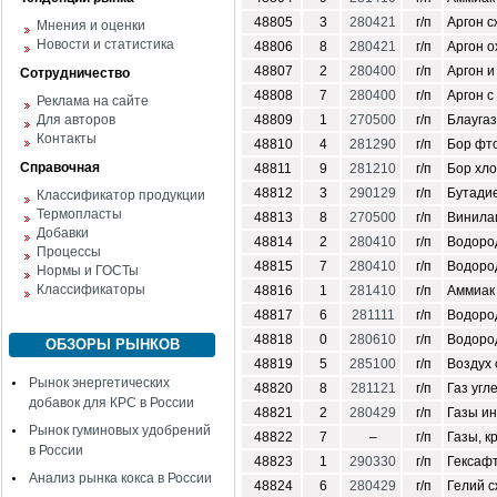
48805
3
280421
г/п
Аргон 
Мнения и оценки
Новости и статистика
48806
8
280421
г/п
Аргон 
48807
2
280400
г/п
Аргон и
Сотрудничество
48808
7
280400
г/п
Аргон с
Реклама на сайте
Для авторов
48809
1
270500
г/п
Блаугаз
Контакты
48810
4
281290
г/п
Бор фт
Справочная
48811
9
281210
г/п
Бор хл
48812
3
290129
г/п
Бутади
Классификатор продукции
Термопласты
48813
8
270500
г/п
Винила
Добавки
48814
2
280410
г/п
Водоро
Процессы
48815
7
280410
г/п
Водород
Нормы и ГОСТы
Классификаторы
48816
1
281410
г/п
Аммиак
48817
6
281111
г/п
Водоро
48818
0
280610
г/п
Водоро
ОБЗОРЫ РЫНКОВ
48819
5
285100
г/п
Воздух
Рынок энергетических
48820
8
281121
г/п
Газ угл
добавок для КРС в России
48821
2
280429
г/п
Газы ин
Рынок гуминовых удобрений
48822
7
–
г/п
Газы, к
в России
48823
1
290330
г/п
Гексаф
Анализ рынка кокса в России
48824
6
280429
г/п
Гелий 