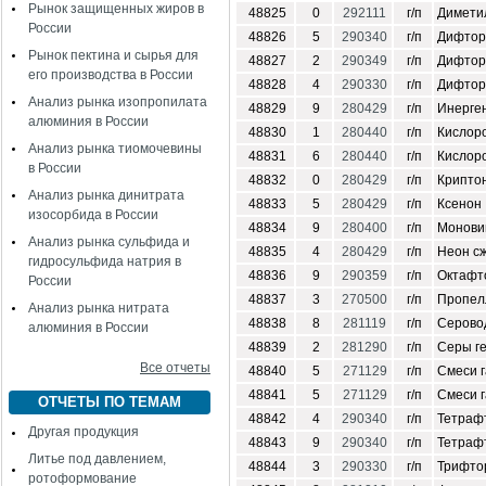
Рынок защищенных жиров в
48825
0
292111
г/п
Димети
России
48826
5
290340
г/п
Дифтор
Рынок пектина и сырья для
48827
2
290349
г/п
Дифтор
его производства в России
48828
4
290330
г/п
Дифтор
Анализ рынка изопропилата
48829
9
280429
г/п
Инерге
алюминия в России
48830
1
280440
г/п
Кислор
Анализ рынка тиомочевины
48831
6
280440
г/п
Кислор
в России
48832
0
280429
г/п
Крипто
Анализ рынка динитрата
48833
5
280429
г/п
Ксенон
изосорбида в России
48834
9
280400
г/п
Монови
Анализ рынка сульфида и
48835
4
280429
г/п
Неон с
гидросульфида натрия в
48836
9
290359
г/п
Октафто
России
48837
3
270500
г/п
Пропел
Анализ рынка нитрата
48838
8
281119
г/п
Серово
алюминия в России
48839
2
281290
г/п
Серы ге
Все отчеты
48840
5
271129
г/п
Смеси г
48841
5
271129
г/п
Смеси 
ОТЧЕТЫ ПО ТЕМАМ
48842
4
290340
г/п
Тетраф
Другая продукция
48843
9
290340
г/п
Тетраф
Литье под давлением,
48844
3
290330
г/п
Трифто
ротоформование