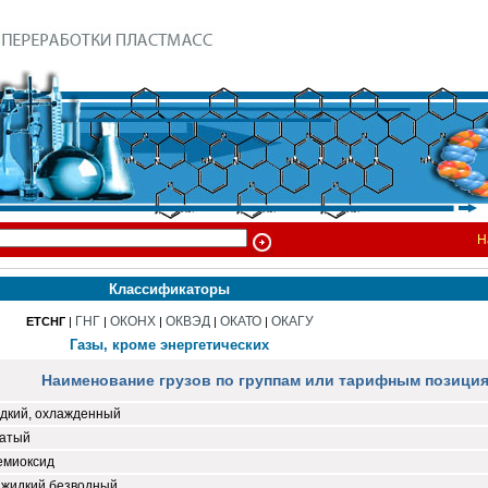
Н
Классификаторы
ГНГ
ОКОНХ
ОКВЭД
ОКАТО
ОКАГУ
ЕТСНГ
|
|
|
|
|
Газы, кроме энергетических
Наименование грузов по группам или тарифным позици
идкий, охлажденный
жатый
емиоксид
 жидкий безводный