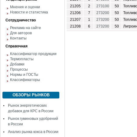
21205
2
273100
50
Топливо
Мнения и оценки
Новости и статистика
21206
7
273200
50
Топливо
21207
1
273200
50
Топливо
Сотрудничество
21208
6
273200
50
Лигрои
Реклама на сайте
Для авторов
Контакты
Справочная
Классификатор продукции
Термопласты
Добавки
Процессы
Нормы и ГОСТы
Классификаторы
ОБЗОРЫ РЫНКОВ
Рынок энергетических
добавок для КРС в России
Рынок гуминовых удобрений
в России
Анализ рынка кокса в России