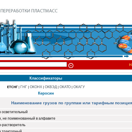
Н
Классификаторы
ГНГ
ОКОНХ
ОКВЭД
ОКАТО
ОКАГУ
ЕТСНГ
|
|
|
|
|
Керосин
Наименование грузов по группам или тарифным позици
н осветительный
н, не поименованный в алфавите
н-растворитель
н тракторный