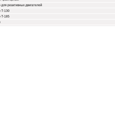
 для реактивных двигателей
 Т-130
 Т-185
н