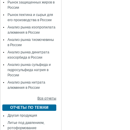
Рынок защищенных жиров в
России
Рынок пектина и сырья для
его производства в России
Анализ рынка изопропилата
алюминия в России
Анализ рынка тиомочевины
в России
Анализ рынка динитрата
изосорбида в России
Анализ рынка сульфида и
гидросульфида натрия в
России
Анализ рынка нитрата
алюминия в России
Все отчеты
ОТЧЕТЫ ПО ТЕМАМ
Другая продукция
Литье под давлением,
ротоформование