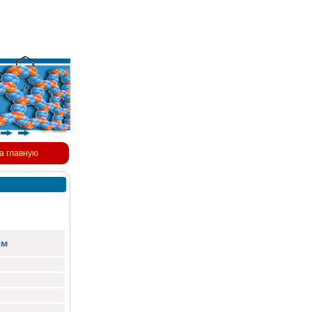
а главную
ям