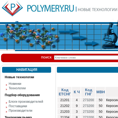
ПОИСК
НАВИГАЦИЯ
Новые технологии
Новинки
Технологии
Код
Код
К Ч
МВН
ЕТСНГ
ГНГ
Подбор оборудования
21201
4
273200
50
Кероси
Блоги производителей
21202
9
273200
50
Кероси
Поставщики
Производители
21203
3
273200
50
Кероси
Тенденции рынка
21204
8
273200
50
Кероси