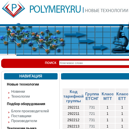
ПОИСК
НАВИГАЦИЯ
Новые технологии
Код
Новинки
Группа
Класс
Класс
тарифной
Технологии
ЕТСНГ
МТТ
ЕТТ
группы
Подбор оборудования
292211
731
1
1
Блоги производителей
292211
721
1
1
Поставщики
292212
731
1
1
Производители
292213
731
1
1
Тенденции рынка