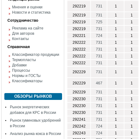
292219
731
1
1
Мнения и оценки
Новости и статистика
292219
731
1
1
Сотрудничество
292219
725
1
1
Реклама на сайте
292219
731
1
1
Для авторов
292221
724
1
1
Контакты
292222
731
1
1
Справочная
292222
731
1
1
Классификатор продукции
292222
731
1
1
Термопласты
292222
731
1
1
Добавки
Процессы
292229
731
1
1
Нормы и ГОСТы
Классификаторы
292229
467
1
1
292229
731
1
1
ОБЗОРЫ РЫНКОВ
292230
731
1
1
292230
731
1
1
Рынок энергетических
добавок для КРС в России
292230
731
1
1
292241
731
1
1
Рынок гуминовых удобрений
в России
292242
724
1
1
292243
724
1
1
Анализ рынка кокса в России