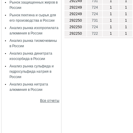
292249
731
1
1
Рынок защищенных жиров в
292249
724
1
1
России
292249
724
1
1
Рынок пектина и сырья для
его производства в России
292250
731
1
1
292250
724
1
1
Анализ рынка изопропилата
алюминия в России
292250
722
1
1
Анализ рынка тиомочевины
в России
Анализ рынка динитрата
изосорбида в России
Анализ рынка сульфида и
гидросульфида натрия в
России
Анализ рынка нитрата
алюминия в России
Все отчеты