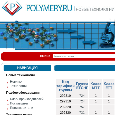
ПОИСК
НАВИГАЦИЯ
Новые технологии
Код
Новинки
Группа
Класс
Класс
тарифной
Технологии
ЕТСНГ
МТТ
ЕТТ
группы
Подбор оборудования
292310
724
1
1
Блоги производителей
292310
724
1
1
Поставщики
292320
757
1
1
Производители
292320
731
1
1
Тенденции рынка