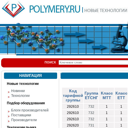
ПОИСК
НАВИГАЦИЯ
Новые технологии
Код
Новинки
Группа
Класс
Класс
тарифной
Технологии
ЕТСНГ
МТТ
ЕТТ
группы
Подбор оборудования
292610
732
1
1
Блоги производителей
292610
732
1
1
Поставщики
292610
732
1
1
Производители
292620
731
1
1
Тенденции рынка