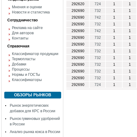
292620
724
1
1
Мнения и оценки
292690
732
1
1
Новости и статистика
292690
742
1
1
Сотрудничество
292690
732
1
1
Реклама на сайте
292690
742
1
1
Для авторов
292690
732
1
1
Контакты
292690
732
1
1
Справочная
292690
732
1
1
Классификатор продукции
292690
732
1
1
Термопласты
Добавки
292690
732
1
1
Процессы
292690
732
1
1
Нормы и ГОСТы
292690
732
1
1
Классификаторы
292690
724
1
1
ОБЗОРЫ РЫНКОВ
Рынок энергетических
добавок для КРС в России
Рынок гуминовых удобрений
в России
Анализ рынка кокса в России