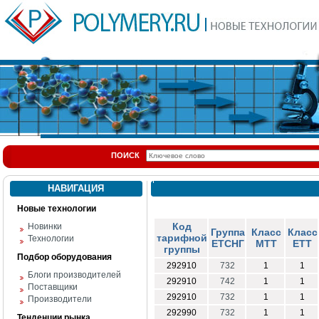
ПОИСК
НАВИГАЦИЯ
Новые технологии
Код
Новинки
Группа
Класс
Класс
тарифной
Технологии
ЕТСНГ
МТТ
ЕТТ
группы
Подбор оборудования
292910
732
1
1
Блоги производителей
292910
742
1
1
Поставщики
292910
732
1
1
Производители
292990
732
1
1
Тенденции рынка