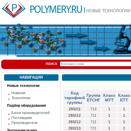
ПОИСК
НАВИГАЦИЯ
Новые технологии
Код
Новинки
Группа
Класс
Класс
тарифной
Технологии
ЕТСНГ
МТТ
ЕТТ
группы
Подбор оборудования
293211
713
1
1
Блоги производителей
293212
711
1
1
Поставщики
293212
711
1
1
Производители
293213
721
1
1
Тенденции рынка