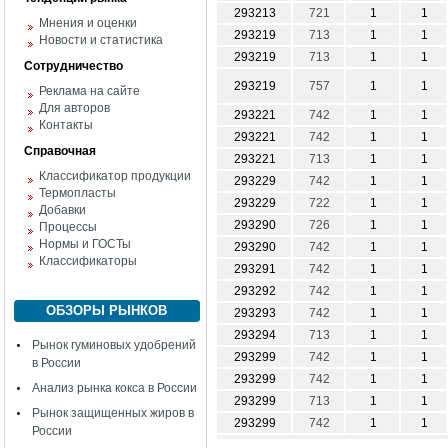
293213
721
1
1
Мнения и оценки
293219
713
1
1
Новости и статистика
293219
713
1
1
Сотрудничество
293219
757
1
1
Реклама на сайте
Для авторов
293221
742
1
1
Контакты
293221
742
1
1
Справочная
293221
713
1
1
Классификатор продукции
293229
742
1
1
Термопласты
293229
722
1
1
Добавки
293290
726
1
1
Процессы
Нормы и ГОСТы
293290
742
1
1
Классификаторы
293291
742
1
1
293292
742
1
1
ОБЗОРЫ РЫНКОВ
293293
742
1
1
293294
713
1
1
Рынок гуминовых удобрений
293299
742
1
1
в России
293299
742
1
1
Анализ рынка кокса в России
293299
713
1
1
Рынок защищенных жиров в
293299
742
1
1
России